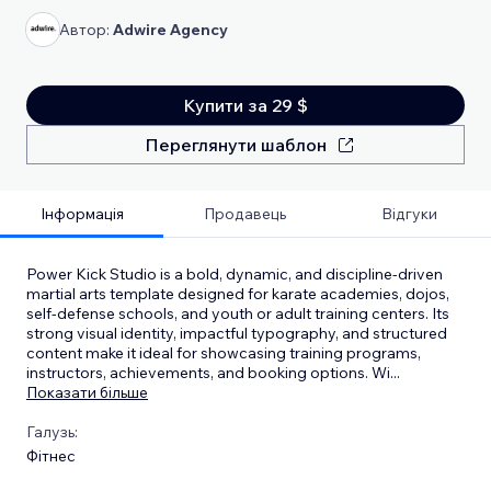
Автор:
Adwire Agency
Купити за 29 $
Переглянути шаблон
Інформація
Продавець
Відгуки
Power Kick Studio is a bold, dynamic, and discipline-driven
martial arts template designed for karate academies, dojos,
self-defense schools, and youth or adult training centers. Its
strong visual identity, impactful typography, and structured
content make it ideal for showcasing training programs,
instructors, achievements, and booking options. Wi
...
Показати більше
Галузь:
Фітнес