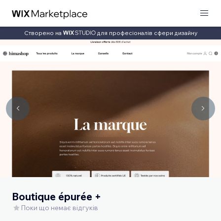
Створено на
для професіоналів сфери дизайну
Boutique épurée +
Поки що немає відгуків