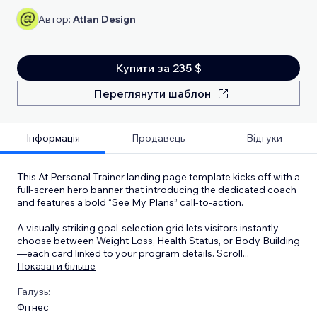
Автор:
Atlan Design
Купити за 235 $
Переглянути шаблон
Інформація
Продавець
Відгуки
This At Personal Trainer landing page template kicks off with a
full‑screen hero banner that introducing the dedicated coach
and features a bold “See My Plans” call‑to‑action.
A visually striking goal‑selection grid lets visitors instantly
choose between Weight Loss, Health Status, or Body Building
—each card linked to your program details. Scroll
...
Показати більше
Галузь:
Фітнес