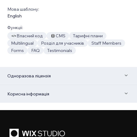
Мова шаблону:
English
Функції:
Власний код
CMS
Тарифні плани
Multilingual
Розділ для учасників
Staff Members
Forms
FAQ
Testimonials
Одноразова ліцензія
Корисна інформація