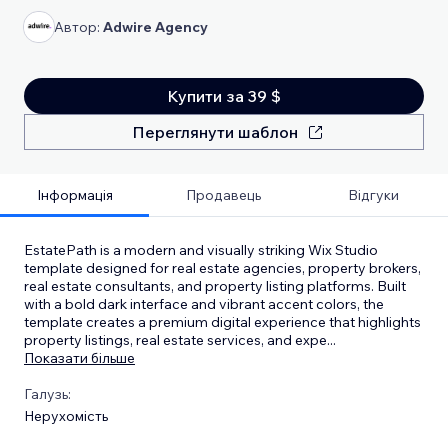
Автор:
Adwire Agency
Купити за 39 $
Переглянути шаблон
Інформація
Продавець
Відгуки
EstatePath is a modern and visually striking Wix Studio
template designed for real estate agencies, property brokers,
real estate consultants, and property listing platforms. Built
with a bold dark interface and vibrant accent colors, the
template creates a premium digital experience that highlights
property listings, real estate services, and expe
...
Показати більше
Галузь:
Нерухомість