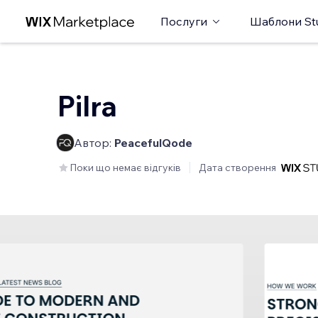
Послуги
Шаблони St
Pilra
Автор:
PeacefulQode
Поки що немає відгуків
Дата створення