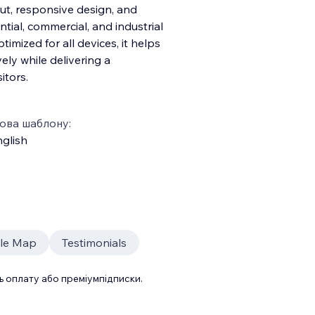
out, responsive design, and
tial, commercial, and industrial
timized for all devices, it helps
ely while delivering a
itors.
ова шаблону:
glish
le Map
Testimonials
 оплату або преміумпідписки.