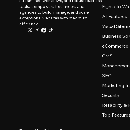
streamlined workflows, and robust business
Figma to Wix
tools, it empowers freelancers and
agencies to build, manage, and scale
AI Features
exceptional websites with maximum
efficiency.
Visual Sitem
Business Sol
eCommerce
CMS
Management
SEO
Marketing In
Security
Reliability &
Top Feature