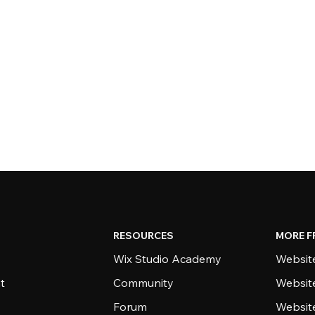
RESOURCES
MORE F
Wix Studio Academy
Website
t
Community
Websit
Forum
Websit