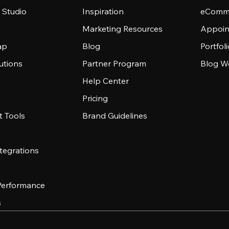
 Studio
Inspiration
eComme
Marketing Resources
Appoin
ap
Blog
Portfol
utions
Partner Program
Blog W
Help Center
Pricing
 Tools
Brand Guidelines
tegrations
 Performance
s