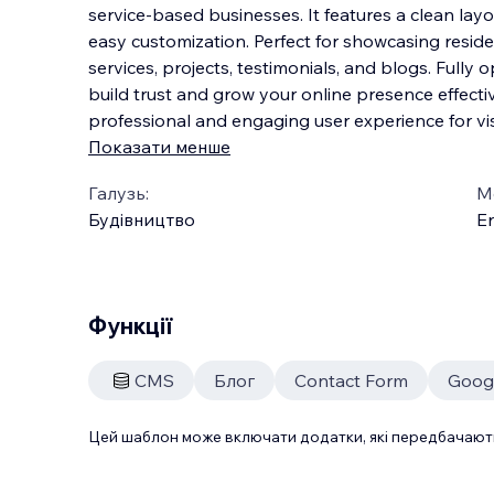
service-based businesses. It features a clean lay
easy customization. Perfect for showcasing residen
services, projects, testimonials, and blogs. Fully op
build trust and grow your onl
ine presence effectiv
professional and engaging user experience for vis
Показати менше
Галузь:
М
Будівництво
En
Функції
CMS
Блог
Contact Form
Goog
Цей шаблон може включати додатки, які передбачають