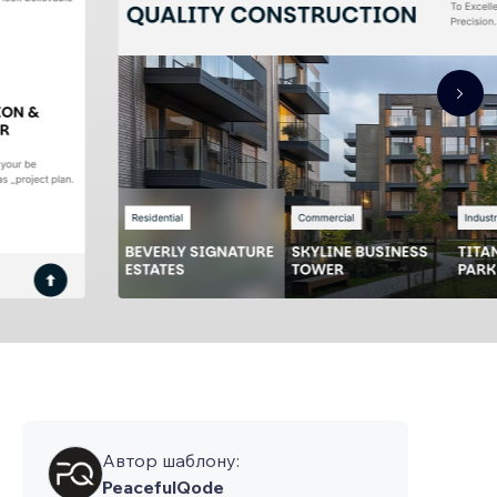
Автор шаблону:
PeacefulQode