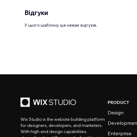
Відгуки
У цього шаблону ще немає відгуків.
PRODUCT
Design
Wix Studio is the website building platform
Developmen
for designers, developers, and marketers.
With high-end design capabilities,
Enterprise