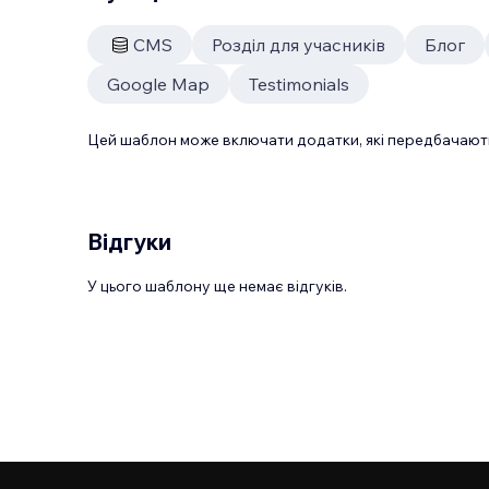
CMS
Розділ для учасників
Блог
Google Map
Testimonials
Цей шаблон може включати додатки, які передбачають
Відгуки
У цього шаблону ще немає відгуків.