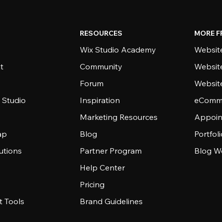
RESOURCES
MORE F
Wix Studio Academy
Website
t
Community
Websit
Forum
Websit
 Studio
Inspiration
eComme
Marketing Resources
Appoin
ap
Blog
Portfol
utions
Partner Program
Blog W
Help Center
Pricing
 Tools
Brand Guidelines