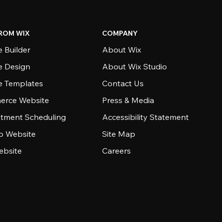
ROM WIX
COMPANY
 Builder
About Wix
e Design
About Wix Studio
e Templates
Contact Us
rce Website
Press & Media
tment Scheduling
Accessibility Statement
io Website
Site Map
ebsite
Careers