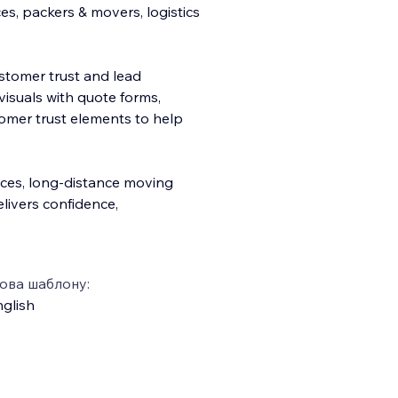
s, packers & movers, logistics
ustomer trust and lead
visuals with quote forms,
omer trust elements to help
rvices, long-distance moving
elivers confidence,
ова шаблону:
glish