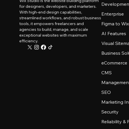
Wix Studio is the website building platform
Developmen
for designers, developers, and marketers.
With high-end design capabilities,
Enterprise
streamlined workflows, and robust business
Figma to Wix
tools, it empowers freelancers and
agencies to build, manage, and scale
AI Features
exceptional websites with maximum
efficiency.
Visual Sitem
Business Sol
eCommerce
CMS
Management
SEO
Marketing In
Security
Reliability &