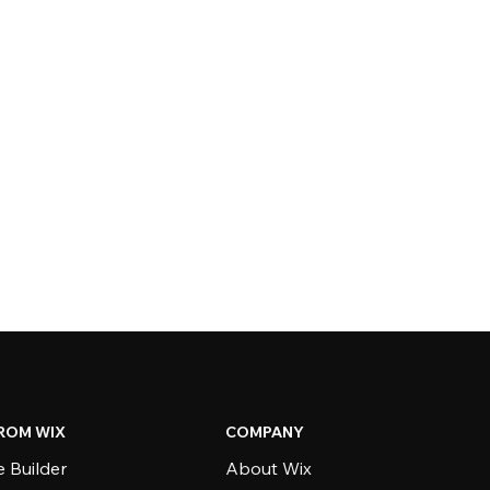
ROM WIX
COMPANY
 Builder
About Wix