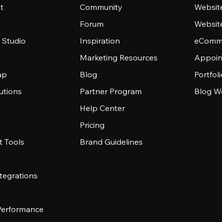
t
Community
Websit
Forum
Websit
 Studio
Inspiration
eComme
Marketing Resources
Appoin
ap
Blog
Portfol
utions
Partner Program
Blog W
Help Center
Pricing
 Tools
Brand Guidelines
tegrations
 Performance