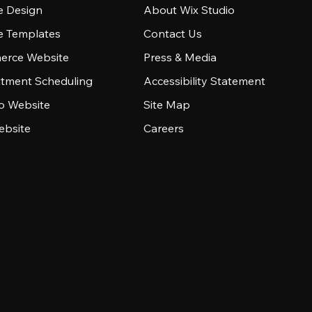
e Design
About Wix Studio
e Templates
Contact Us
rce Website
Press & Media
tment Scheduling
Accessibility Statement
io Website
Site Map
ebsite
Careers