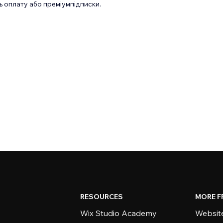
 оплату або преміумпідписки.
RESOURCES
MORE F
Wix Studio Academy
Website