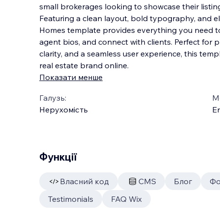
small brokerages looking to showcase their listing
Featuring a clean layout, bold typography, and el
Homes template provides everything you need to 
agent bios, and connect with clients. Pe
rfect for 
clarity, and a seamless user experience, this temp
real estate brand online.
Показати менше
Галузь:
М
Нерухомість
En
Функції
Власний код
CMS
Блог
Фо
Testimonials
FAQ Wix