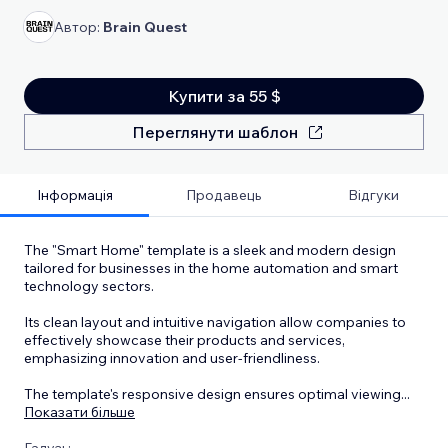
Автор:
Brain Quest
Купити за 55 $
Переглянути шаблон
Інформація
Продавець
Відгуки
The "Smart Home" template is a sleek and modern design
tailored for businesses in the home automation and smart
technology sectors.
Its clean layout and intuitive navigation allow companies to
effectively showcase their products and services,
emphasizing innovation and user-friendliness.
The template's responsive design ensures optimal viewing
...
Показати більше
Галузь: