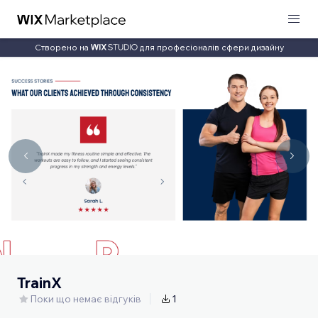
Створено на
для професіоналів сфери дизайну
TrainX
Поки що немає відгуків
1