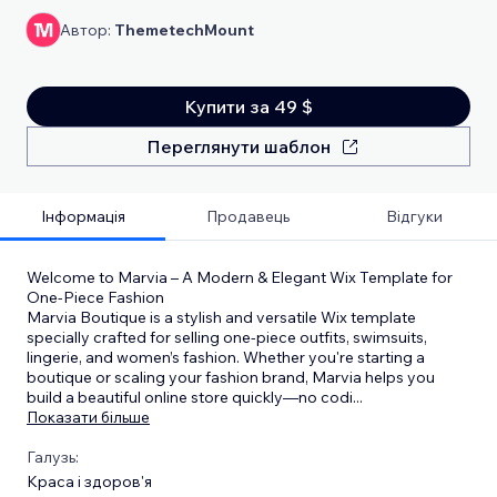
Автор:
ThemetechMount
Купити за 49 $
Переглянути шаблон
Інформація
Продавець
Відгуки
Welcome to Marvia – A Modern & Elegant Wix Template for
One-Piece Fashion
Marvia Boutique is a stylish and versatile Wix template
specially crafted for selling one-piece outfits, swimsuits,
lingerie, and women’s fashion. Whether you're starting a
boutique or scaling your fashion brand, Marvia helps you
build a beautiful online store quickly—no codi
...
Показати більше
Галузь:
Краса і здоров'я