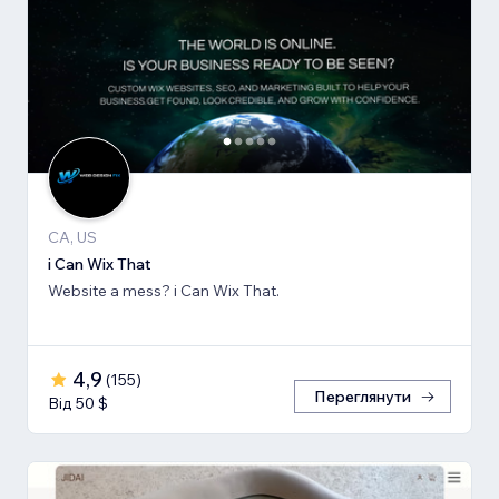
CA, US
i Can Wix That
Website a mess? i Can Wix That.
4,9
(
155
)
Переглянути
Від 50 $