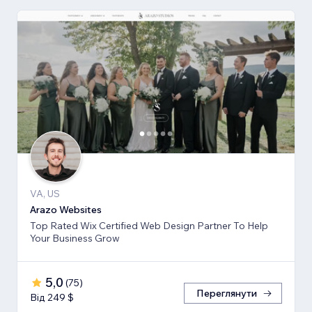
VA, US
Arazo Websites
Top Rated Wix Certified Web Design Partner To Help
Your Business Grow
5,0
(
75
)
Переглянути
Від 249 $