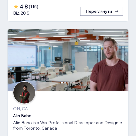
4,8
(
115
)
Переглянути
Від 20 $
ON, CA
Alin Baho
Alin Baho is a Wix Professional Developer and Designer
from Toronto, Canada