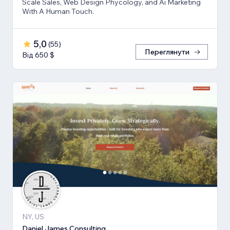
Scale Sales, Web Design Phycology, and Ai Marketing
With A Human Touch.
5,0
(
55
)
Переглянути
Від 650 $
NY, US
Daniel James Consulting