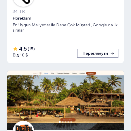
34, TR
Pbreklam
En Uygun Maliyetler ile Daha Çok Müşteri , Google da ilk
sıralar
4,5
(
15
)
Переглянути
Від 10 $