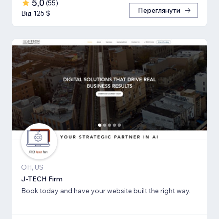
5,0
(
55
)
Переглянути
Від 125 $
OH, US
J-TECH Firm
Book today and have your website built the right way.