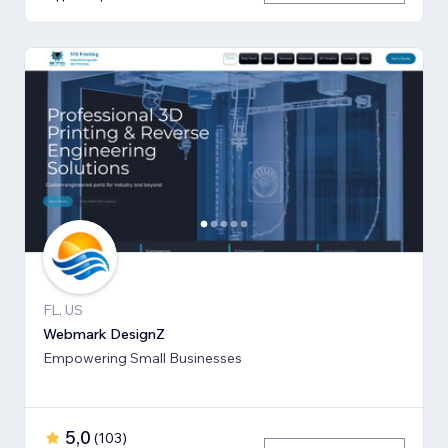
FL, US
Webmark DesignZ
Empowering Small Businesses
5,0
(
103
)