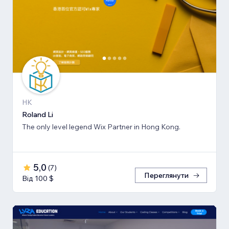
HK
Roland Li
The only level legend Wix Partner in Hong Kong.
5,0
(
7
)
Переглянути
Від 100 $