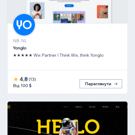
NB, NL
Yonglo
★★★★★ Wix Partner I Think Wix, think Yonglo
4,8
(
13
)
Переглянути
Від 100 $