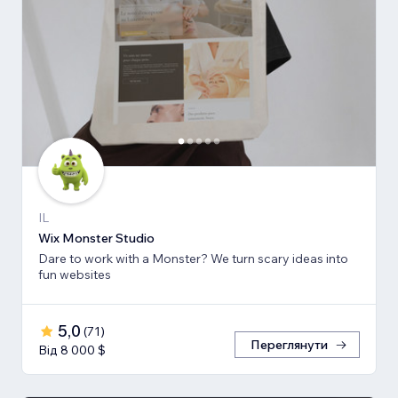
IL
Wix Monster Studio
Dare to work with a Monster? We turn scary ideas into
fun websites
5,0
(
71
)
Переглянути
Від 8 000 $