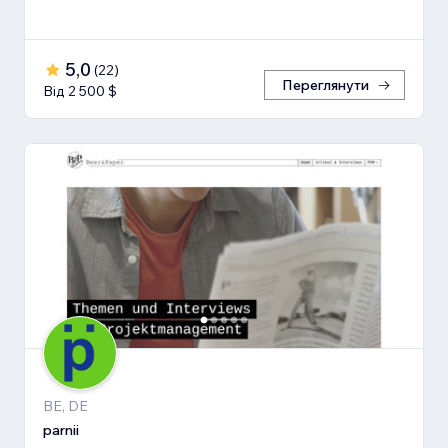
5,0
(
22
)
Переглянути
Від 2 500 $
BE, DE
parnii