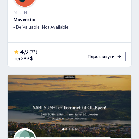
MH, IN
Maveristic
- Be Valuable, Not Available
4,9
(
37
)
Переглянути
Від 299 $