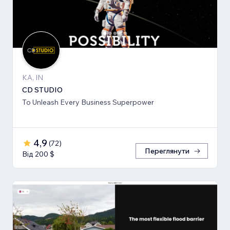
KA, IN
CD STUDIO
To Unleash Every Business Superpower
4,9
(
72
)
Переглянути
Від 200 $