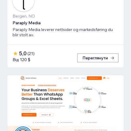
Bergen, NO
Paraply Media
Paraply Media leverer nettsider og markedsføring du
blir stolt av.
5,0
(
21
)
Переглянути
Від 120 $