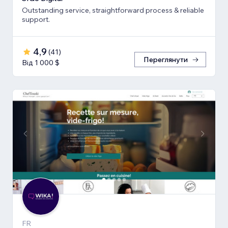
Outstanding service, straightforward process & reliable
support.
4,9
(
41
)
Переглянути
Від 1 000 $
FR