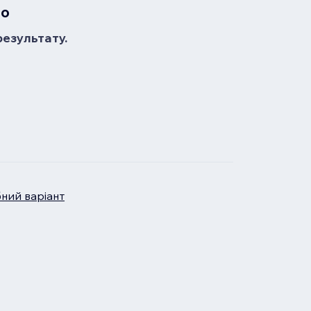
но
результату.
бний варіант