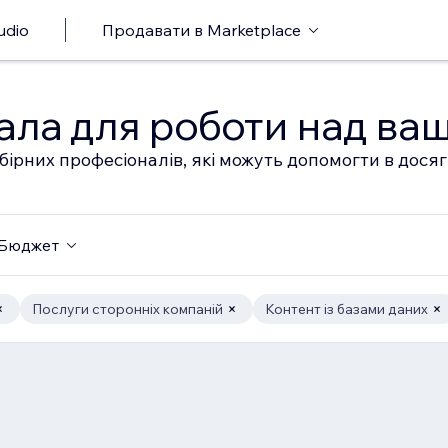
udio
Продавати в Marketplace
ала для роботи над ва
бірних професіоналів, які можуть допомогти в дося
Бюджет
Послуги сторонніх компаній
Контент із базами даних