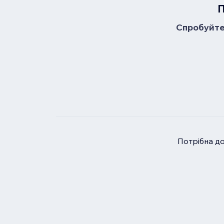
П
Спробуйте 
Потрібна д