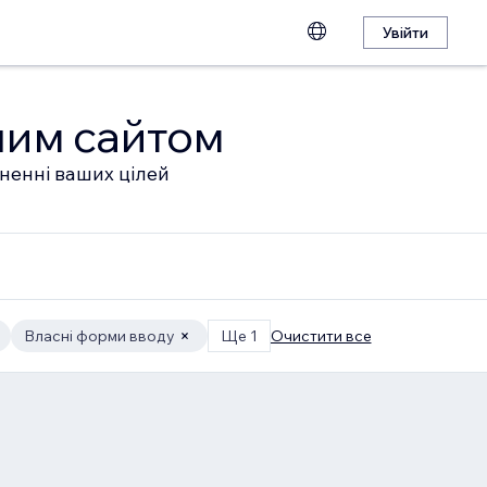
Увійти
шим сайтом
гненні ваших цілей
Власні форми вводу
Ще 1
Очистити все