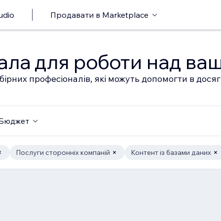
udio
Продавати в Marketplace
ала для роботи над ва
бірних професіоналів, які можуть допомогти в дося
Бюджет
Послуги сторонніх компаній
Контент із базами даних