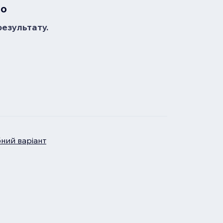
но
результату.
бний варіант