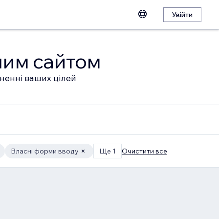
Увійти
шим сайтом
гненні ваших цілей
Власні форми вводу
Ще 1
Очистити все