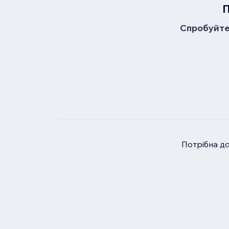
П
Спробуйте 
Потрібна д