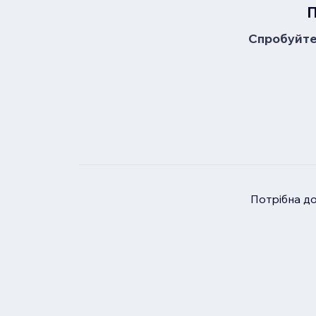
П
Спробуйте 
Потрібна д