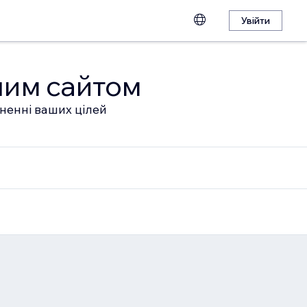
Увійти
шим сайтом
гненні ваших цілей