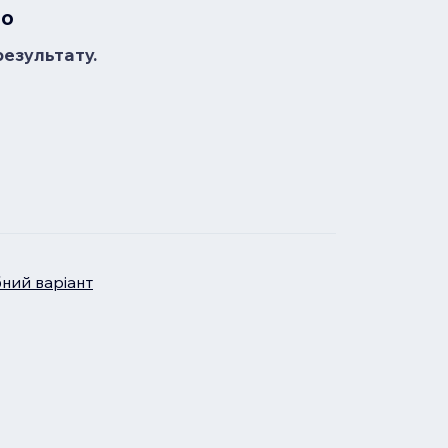
но
результату.
бний варіант