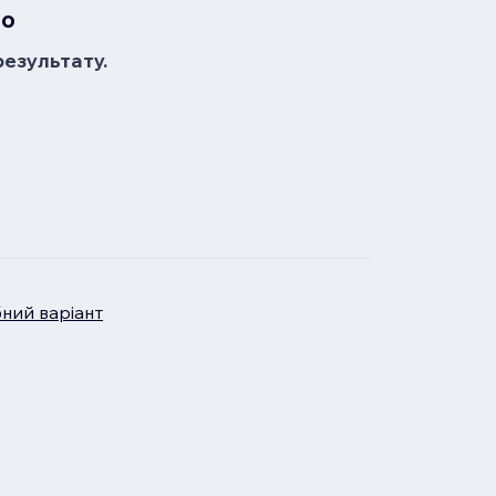
но
результату.
бний варіант