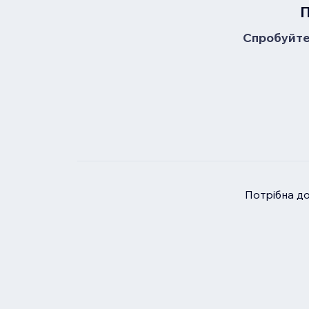
П
Спробуйте 
Потрібна д