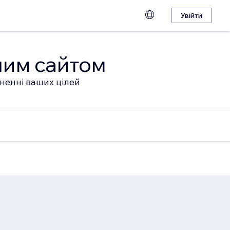
Увійти
шим сайтом
гненні ваших цілей