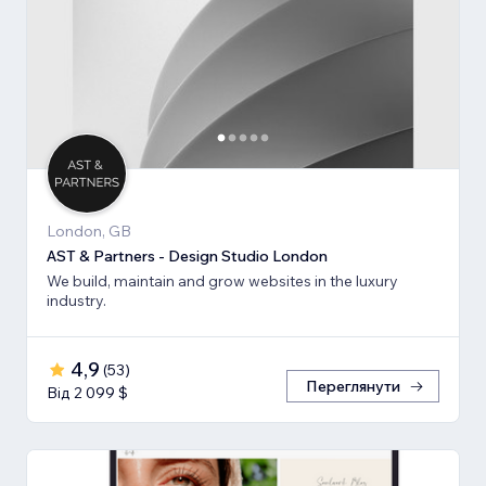
London, GB
AST & Partners - Design Studio London
We build, maintain and grow websites in the luxury
industry.
4,9
(
53
)
Переглянути
Від 2 099 $