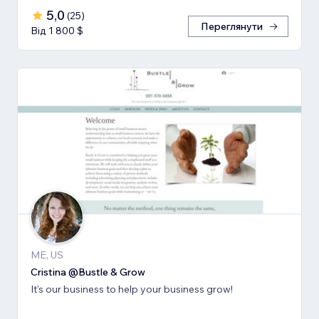
5,0
(
25
)
Переглянути
Від 1 800 $
ME, US
Cristina @Bustle & Grow
It's our business to help your business grow!