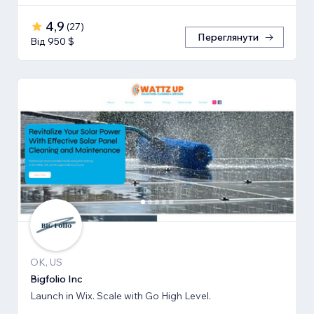
4,9
(
27
)
Переглянути
Від 950 $
OK, US
Bigfolio Inc
Launch in Wix. Scale with Go High Level.