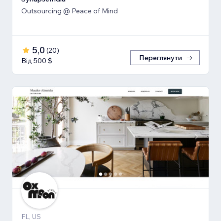
Outsourcing @ Peace of Mind
5,0
(
20
)
Переглянути
Від 500 $
FL, US