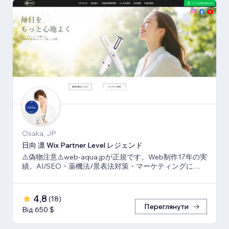
Osaka, JP
日向 凛 Wix Partner Level レジェンド
⚠️偽物注意⚠️web-aqua.jpが正規です。Web制作17年の実
績。AI/SEO・薬機法/景表法対策・マーケティングに強
いWix の専門家です。
4,8
(
18
)
Переглянути
Від 650 $