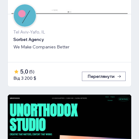
Tel Aviv-Yafo, IL
Sorbet Agency
We Make Companies Better
5,0
(
5
)
Переглянути
Від 3 200 $