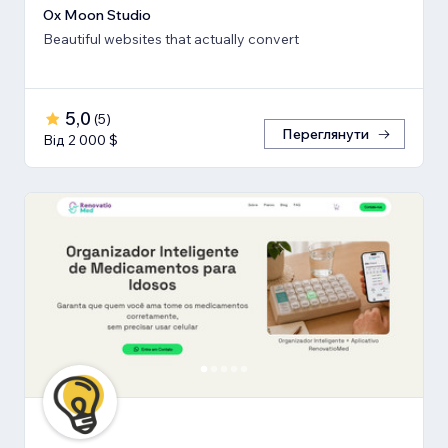
Ox Moon Studio
Beautiful websites that actually convert
5,0
(
5
)
Переглянути
Від 2 000 $