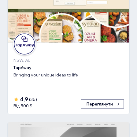
NSW, AU
TapAway
Bringing your unique ideas to life
4,9
(
36
)
Переглянути
Від 500 $