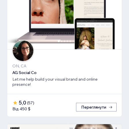
ON, CA
AG Social Co
Let me help build your visual brand and online
presence!
5,0
(
57
)
Переглянути
Від 450 $