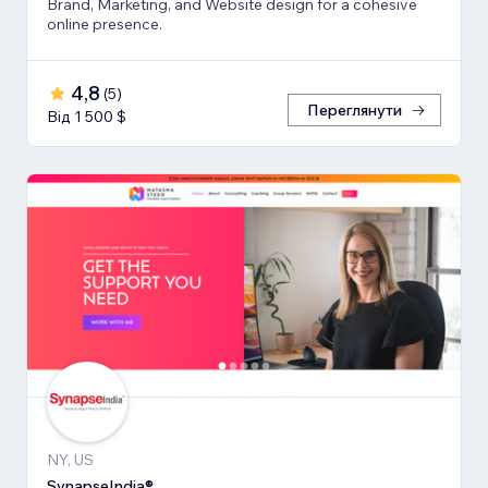
Brand, Marketing, and Website design for a cohesive
online presence.
4,8
(
5
)
Переглянути
Від 1 500 $
NY, US
SynapseIndia®