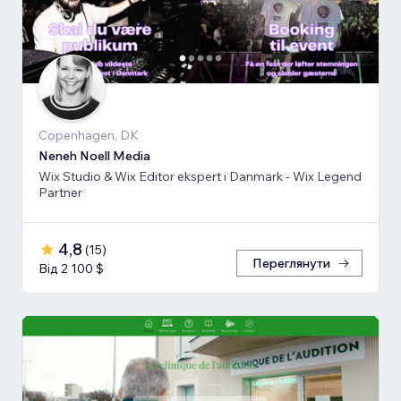
Copenhagen, DK
Neneh Noell Media
Wix Studio & Wix Editor ekspert i Danmark - Wix Legend
Partner
4,8
(
15
)
Переглянути
Від 2 100 $