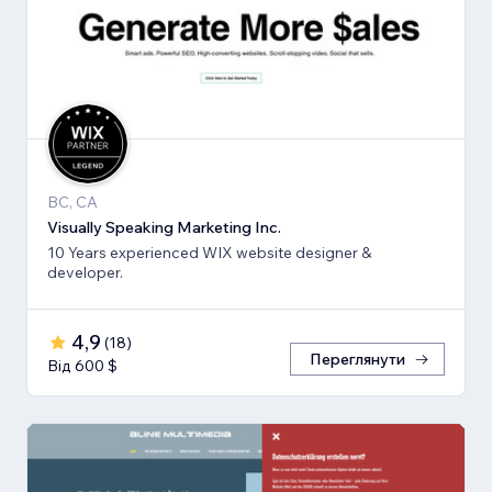
BC, CA
Visually Speaking Marketing Inc.
10 Years experienced WIX website designer &
developer.
4,9
(
18
)
Переглянути
Від 600 $