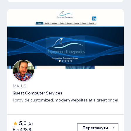
MA, US
Quest Computer Services
I provide customized, modern websites at a great price!
5,0
(
6
)
Переглянути
Від 498 $