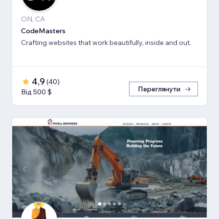
ON, CA
CodeMasters
Crafting websites that work beautifully, inside and out.
4,9
(
40
)
Переглянути
Від 500 $