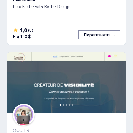
Rise Faster with Better Design
4,8
(
5
)
Переглянути
Від 120 $
OCC, FR