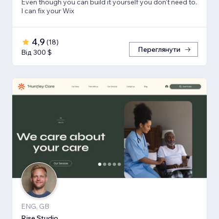
Even though you can build it yourself you don't need to.
I can fix your Wix
4,9
(
18
)
Переглянути
Від 300 $
ENG, GB
Rise Studio