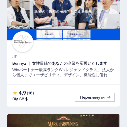
JP
Bunnyz ｜ 女性目線であなたの企業を応援いたします
Wixパートナー最高ランクWixレジェンドクラス。 法人か
ら個人までユーザビリティ、デザイン、機能性に優れた
ウェブサイトをご提供いたします。
4,9
(
18
)
Переглянути
Від 88 $