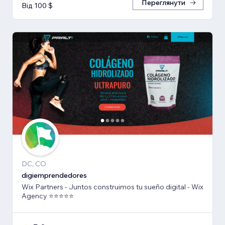
Переглянути
Від 100 $
DC, CO
digiemprendedores
Wix Partners - Juntos construimos tu sueño digital - Wix
Agency ⭐️⭐️⭐️⭐️⭐️