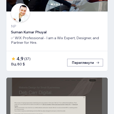
NP
Suman Kumar Phuyal
✅ WIX Professional - I am a Wix Expert, Designer, and
Partner for Hire.
4,9
(
37
)
Переглянути
Від 80 $