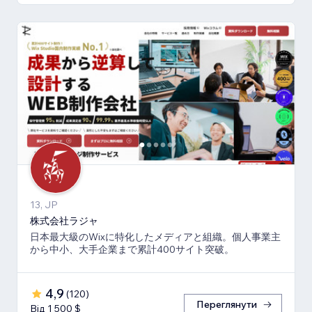
13, JP
株式会社ラジャ
日本最大級のWixに特化したメディアと組織。個人事業主
から中小、大手企業まで累計400サイト突破。
4,9
(
120
)
Переглянути
Від 1 500 $