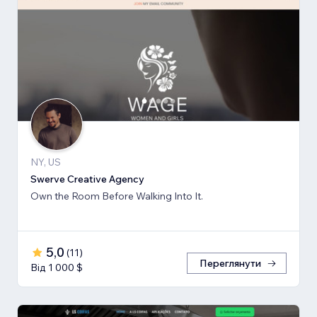
NY, US
Swerve Creative Agency
Own the Room Before Walking Into It.
5,0
(
11
)
Переглянути
Від 1 000 $