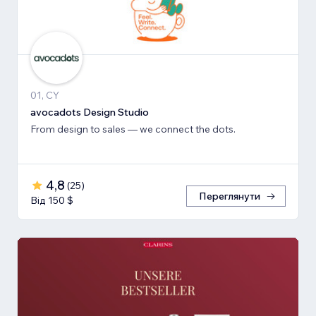
01, CY
avocadots Design Studio
From design to sales — we connect the dots.
4,8
(
25
)
Переглянути
Від 150 $