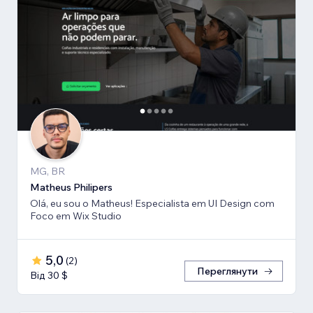
MG, BR
Matheus Philipers
Olá, eu sou o Matheus! Especialista em UI Design com
Foco em Wix Studio
5,0
(
2
)
Переглянути
Від 30 $