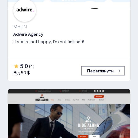
MH, IN
Adwire Agency
If you're not happy, I'm not finished!
5,0
(
4
)
Переглянути
Від 50 $