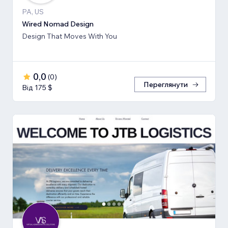
PA, US
Wired Nomad Design
Design That Moves With You
0,0
(
0
)
Переглянути
Від 175 $