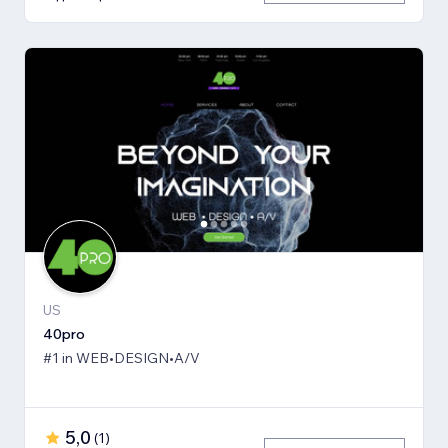
US
40pro
#1 in WEB•DESIGN•A/V
5,0
(
1
)