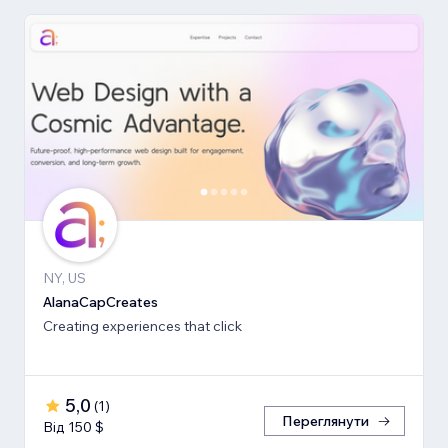
NY, US
AlanaCapCreates
Creating experiences that click
5,0
(
1
)
Переглянути
Від 150 $