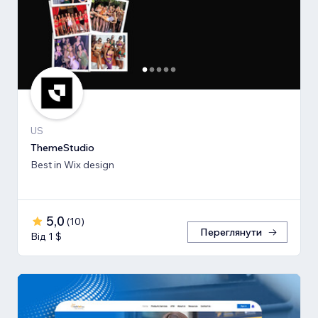
US
ThemeStudio
Best in Wix design
5,0
(
10
)
Переглянути
Від 1 $