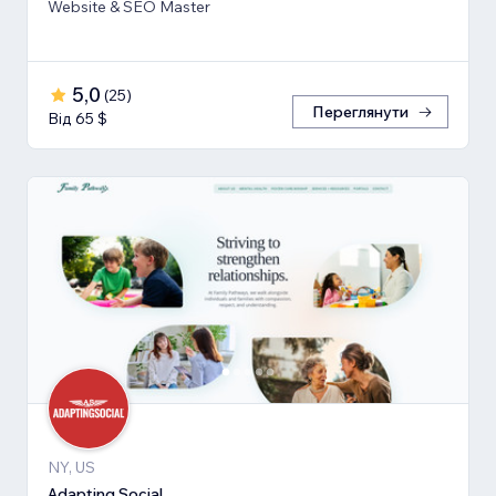
Website & SEO Master
5,0
(
25
)
Переглянути
Від 65 $
NY, US
Adapting Social