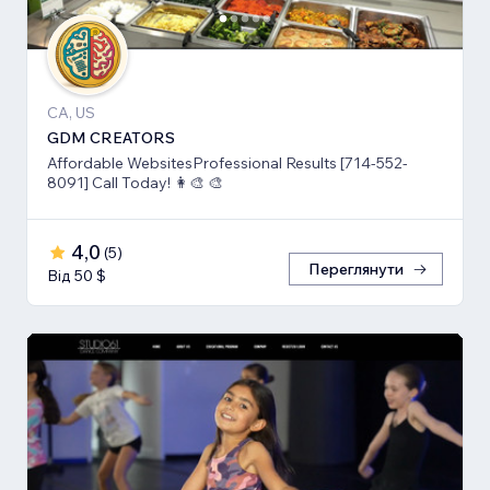
CA, US
GDM CREATORS
Affordable WebsitesProfessional Results [714-552-
8091] Call Today! 👩‍🎨 🎨
4,0
(
5
)
Переглянути
Від 50 $