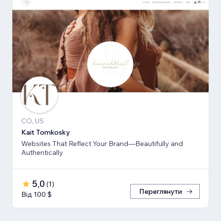
CO, US
Kait Tomkosky
Websites That Reflect Your Brand—Beautifully and
Authentically
5,0
(
1
)
Переглянути
Від 100 $