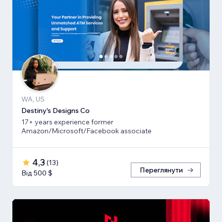
WA, US
Destiny's Designs Co
17+ years experience former
Amazon/Microsoft/Facebook associate
4,3
(
13
)
Переглянути
Від 500 $