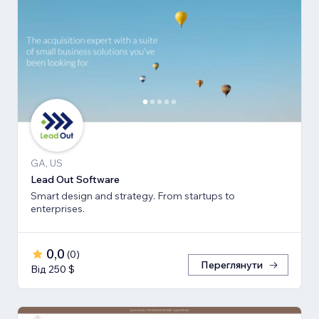
GA, US
Lead Out Software
Smart design and strategy. From startups to
enterprises.
0,0
(
0
)
Переглянути
Від 250 $