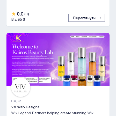
0,0
(
0
)
Переглянути
Від 85 $
CA, US
VV Web Designs
Wix Legend Partners helping create stunning Wix