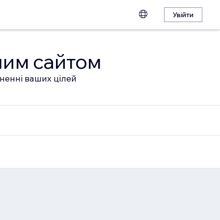
Увійти
шим сайтом
гненні ваших цілей