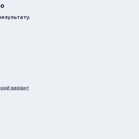
но
результату.
бний варіант