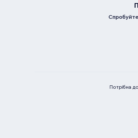
П
Спробуйте 
Потрібна д