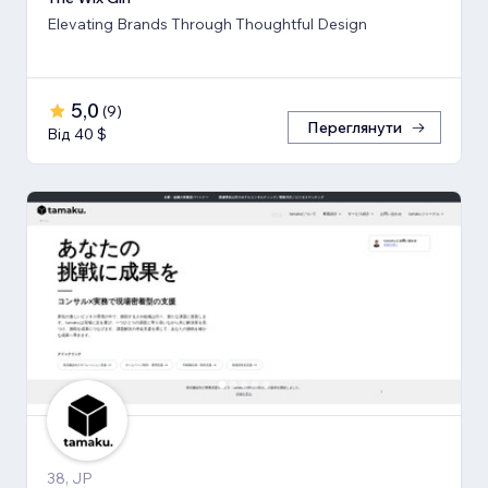
Elevating Brands Through Thoughtful Design
5,0
(
9
)
Переглянути
Від 40 $
38, JP