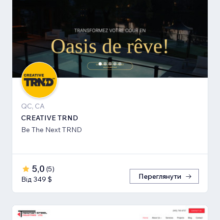
QC, CA
CREATIVE TRND
Be The Next TRND
5,0
(
5
)
Переглянути
Від 349 $