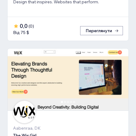
Design that inspires. Websites that perform.
0,0
(
0
)
Переглянути
Від 75 $
Aabenraa, DK
The Wix Girl