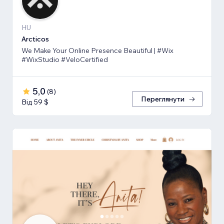
HU
Arcticos
We Make Your Online Presence Beautiful | #Wix
#WixStudio #VeloCertified
5,0
(
8
)
Переглянути
Від 59 $