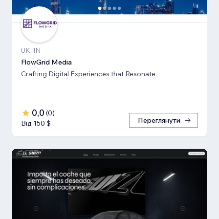
UK, IN
FlowGrid Media
Crafting Digital Experiences that Resonate.
0,0
(
0
)
Переглянути
Від 150 $