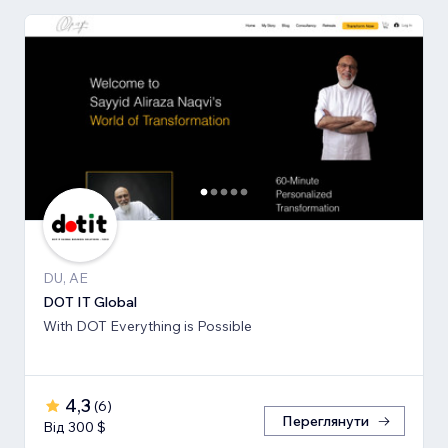
DU, AE
DOT IT Global
With DOT Everything is Possible
4,3
(
6
)
Переглянути
Від 300 $