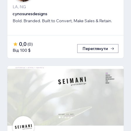
LA, NG
cynosuresdesigns
Bold. Branded. Built to Convert, Make Sales & Retain.
0,0
(
0
)
Переглянути
Від 100 $