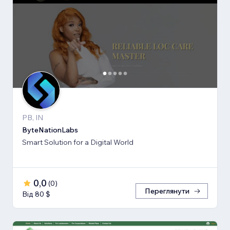
PB, IN
ByteNationLabs
Smart Solution for a Digital World
0,0
(
0
)
Переглянути
Від 80 $