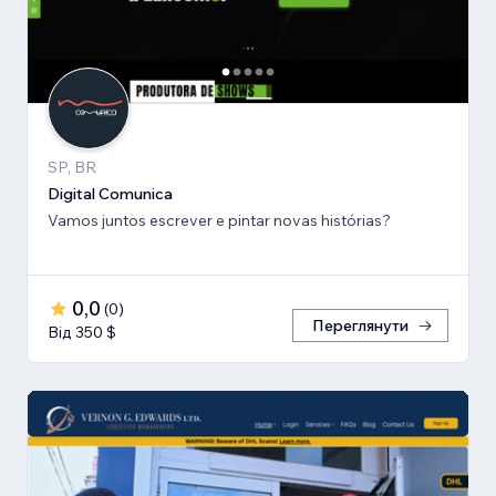
SP, BR
Digital Comunica
Vamos juntos escrever e pintar novas histórias?
0,0
(
0
)
Переглянути
Від 350 $