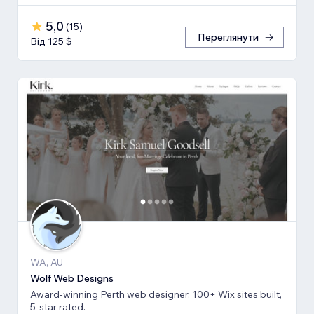
5,0
(
15
)
Переглянути
Від 125 $
WA, AU
Wolf Web Designs
Award-winning Perth web designer, 100+ Wix sites built,
5-star rated.