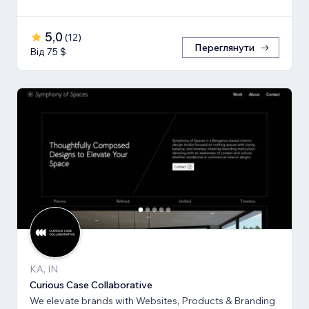
5,0
(
12
)
Переглянути
Від 75 $
KA, IN
Curious Case Collaborative
We elevate brands with Websites, Products & Branding