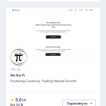
OR, IN
We Are Pi
Fostering Creativity, Fueling Mutual Growth
5,0
(
4
)
Переглянути
Від 50 $