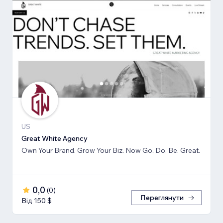
US
Great White Agency
Own Your Brand. Grow Your Biz. Now Go. Do. Be. Great.
0,0
(
0
)
Переглянути
Від 150 $