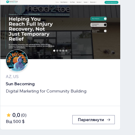
AZ, US
Sun Becoming
Digital Marketing for Community Building
0,0
(
0
)
Переглянути
Від 500 $