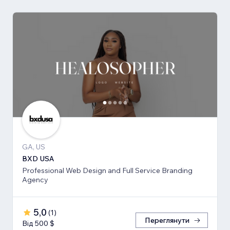
GA, US
BXD USA
Professional Web Design and Full Service Branding
Agency
5,0
(
1
)
Переглянути
Від 500 $