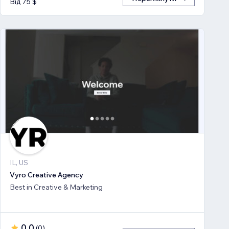
Від 75 $
IL, US
Vyro Creative Agency
Best in Creative & Marketing
0,0
(
0
)