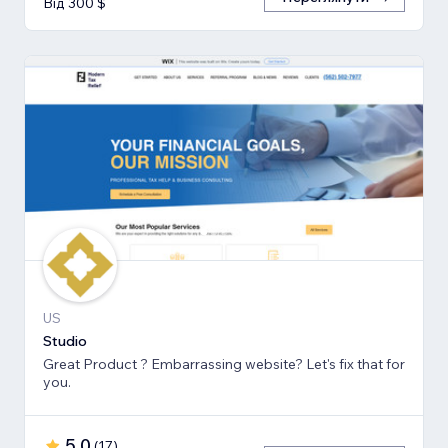
Від 300 $
US
Studio
Great Product ? Embarrassing website? Let's fix that for
you.
5,0
(
17
)