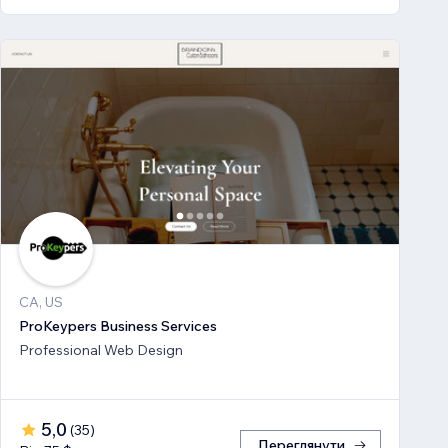
CA, US
ProKeypers Business Services
Professional Web Design
5,0
(
35
)
Переглянути