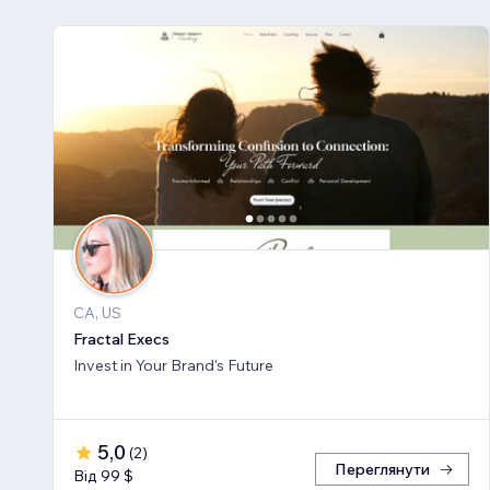
CA, US
Fractal Execs
Invest in Your Brand's Future
5,0
(
2
)
Переглянути
Від 99 $