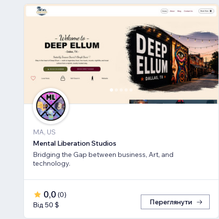
MA, US
Mental Liberation Studios
Bridging the Gap between business, Art, and
technology.
0,0
(
0
)
Переглянути
Від 50 $