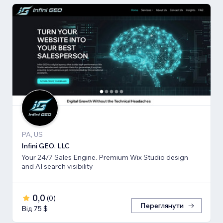
PA, US
Infini GEO, LLC
Your 24/7 Sales Engine. Premium Wix Studio design
and AI search visibility
0,0
(
0
)
Переглянути
Від 75 $