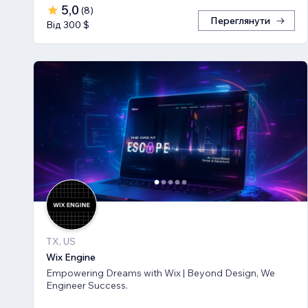
5,0
(
8
)
Переглянути
Від 300 $
TX, US
Wix Engine
Empowering Dreams with Wix | Beyond Design, We
Engineer Success.