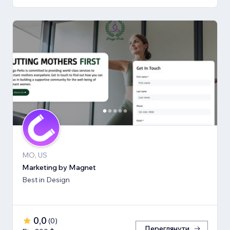
MO, US
Marketing by Magnet
Best in Design
0,0
(
0
)
Переглянути