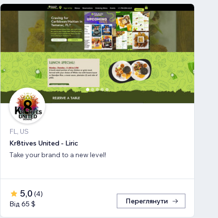
FL, US
Kr8tives United - Liric
Take your brand to a new level!
5,0
(
4
)
Переглянути
Від 65 $