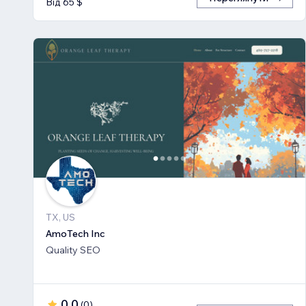
Від 65 $
TX, US
AmoTech Inc
Quality SEO
0,0
(
0
)