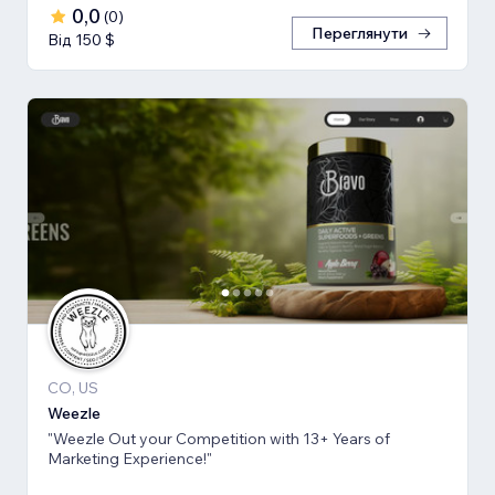
0,0
(
0
)
Переглянути
Від 150 $
CO, US
Weezle
"Weezle Out your Competition with 13+ Years of
Marketing Experience!"