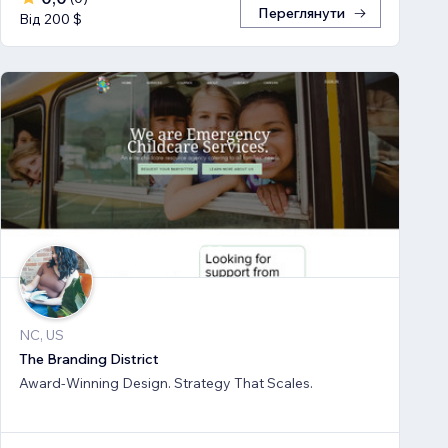
Переглянути
Від 200 $
NC, US
The Branding District
Award-Winning Design. Strategy That Scales.