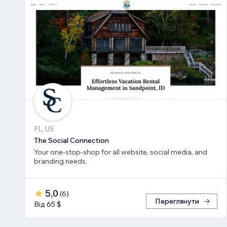
FL, US
The Social Connection
Your one-stop-shop for all website, social media, and
branding needs.
5,0
(
6
)
Переглянути
Від 65 $