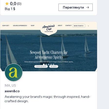
0,0
(
0
)
Переглянути
Від 1 $
MA, US
awen&co
Awakening your brand’s magic through inspired, hand-
crafted design.