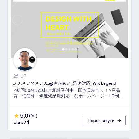
26, JP
ふんさいでざいん.@さかもと_迅速対応_Wix Legend
<初回60分の無料ご相談受付中！即お見積もり！>高品
質・低価格・爆速短納期対応！なホームページ・LP制作
ならお任せ下さい！真心いっぱいで向き合います！
5,0
(
65
)
Переглянути
Від 33 $