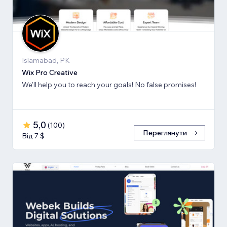
Islamabad, PK
Wix Pro Creative
We'll help you to reach your goals! No false promises!
5,0
(
100
)
Переглянути
Від 7 $