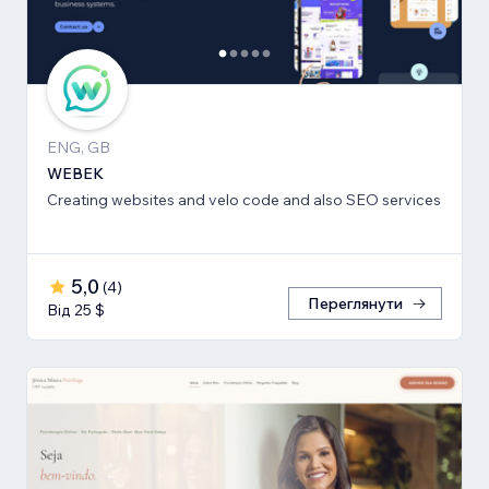
ENG, GB
WEBEK
Creating websites and velo code and also SEO services
5,0
(
4
)
Переглянути
Від 25 $