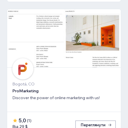
Bogotá, CO
ProMarketing
Discover the power of online marketing with us!
5,0
(
1
)
Переглянути
Від 29 $