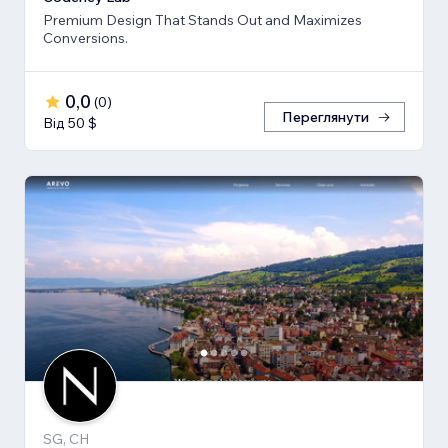
Premium Design That Stands Out and Maximizes
Conversions.
0,0
(
0
)
Переглянути
Від 50 $
SG, CH