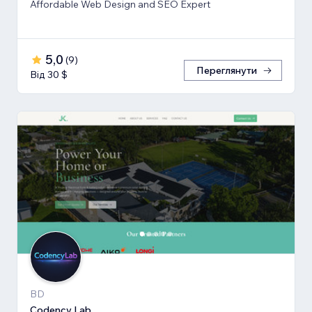
Affordable Web Design and SEO Expert
5,0
(
9
)
Переглянути
Від 30 $
BD
Codency Lab