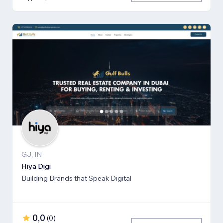
GJ, IN
Hiya Digi
Building Brands that Speak Digital
0,0
(
0
)