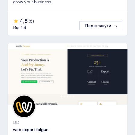
grow your business.
4,8
(
6
)
Переглянути
Від 1 $
BD
web expart falgun