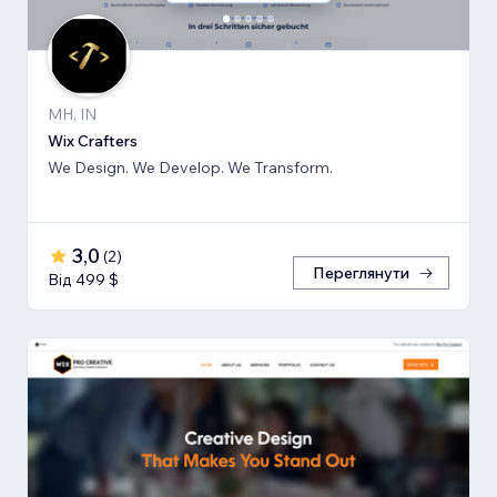
MH, IN
Wix Crafters
We Design. We Develop. We Transform.
3,0
(
2
)
Переглянути
Від 499 $