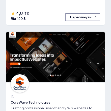
4,8
(
11
)
Переглянути
Від 150 $
IN
CoreWave Technologies
Crafting professional, user-friendly Wix websites to