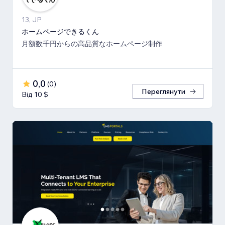
13, JP
ホームページできるくん
月額数千円からの高品質なホームページ制作
0,0
(
0
)
Переглянути
Від 10 $