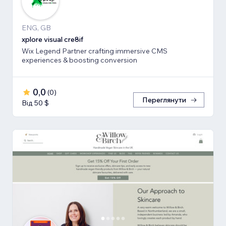
ENG, GB
xplore visual cre8if
Wix Legend Partner crafting immersive CMS
experiences & boosting conversion
0,0
(
0
)
Переглянути
Від 50 $