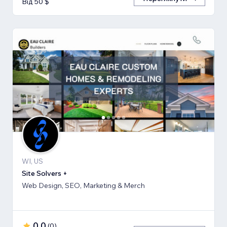
Від 50 $
WI, US
Site Solvers +
Web Design, SEO, Marketing & Merch
0,0
(
0
)