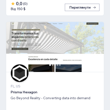
0,0
(
0
)
Переглянути
Від 150 $
FL, US
Prisma Hexagon
Go Beyond Reality - Converting data into demand