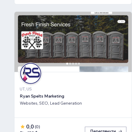
UT, US
Ryan Spelts Marketing
Websites, SEO, Lead Generation
0,0
(
0
)
Переглянути