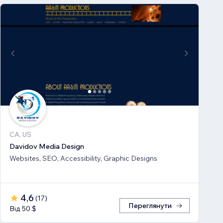
CA, US
Davidov Media Design
Websites, SEO, Accessibility, Graphic Designs
4,6
(
17
)
Переглянути
Від 50 $