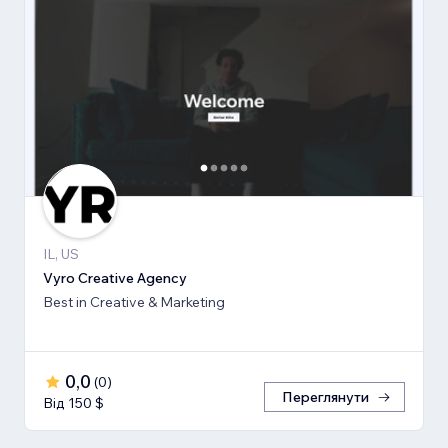
IL, US
Vyro Creative Agency
Best in Creative & Marketing
0,0
(
0
)
Переглянути
Від 150 $