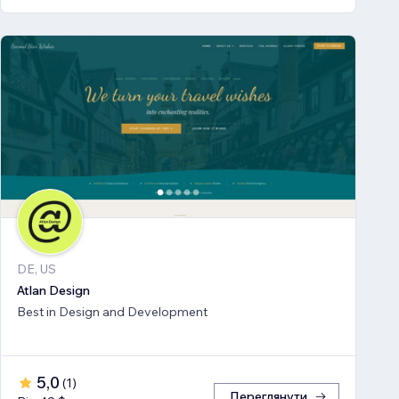
DE, US
Atlan Design
Best in Design and Development
5,0
(
1
)
Переглянути