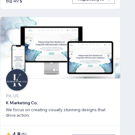
Від 49 $
PA, US
K Marketing Co.
We focus on creating visually stunning designs that
drive action.
4,8
(
5
)