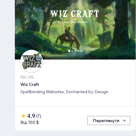
NV, US
Wiz Craft
Spellbinding Websites, Enchanted by Design
4,9
(
7
)
Переглянути
Від 150 $