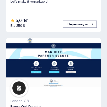
Let's make it remarkable!
5,0
(
16
)
Переглянути
Від 250 $
London, GB
Brown Owl Creative