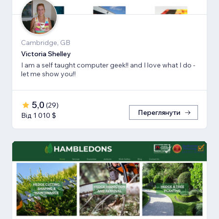
Cambridge, GB
Victoria Shelley
I am a self taught computer geek!! and I love what I do -
let me show you!!
5,0
(
29
)
Переглянути
Від 1 010 $