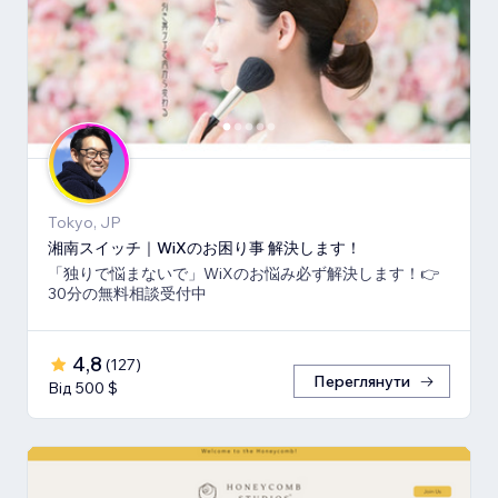
Tokyo, JP
湘南スイッチ｜WiXのお困り事 解決します！
「独りで悩まないで」WiXのお悩み必ず解決します！👉
30分の無料相談受付中
4,8
(
127
)
Переглянути
Від 500 $