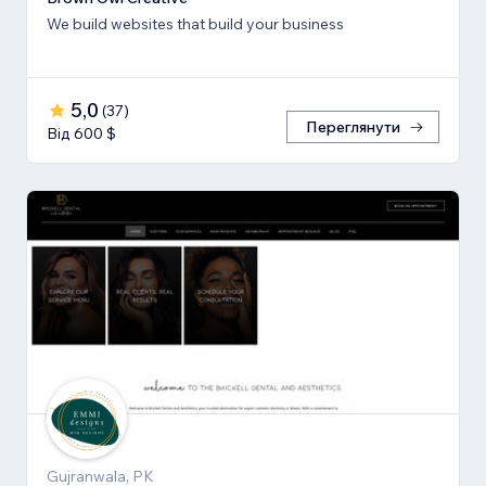
We build websites that build your business
5,0
(
37
)
Переглянути
Від 600 $
Gujranwala, PK