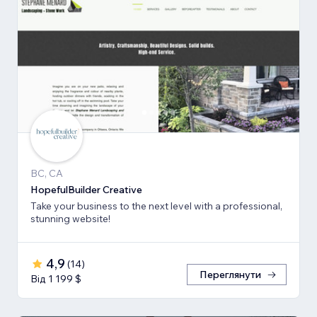
BC, CA
HopefulBuilder Creative
Take your business to the next level with a professional,
stunning website!
4,9
(
14
)
Переглянути
Від 1 199 $