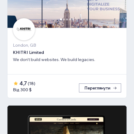
London, GB
KHITRI Limited
We don’t build websites. We build legacies.
4,7
(
18
)
Переглянути
Від 300 $