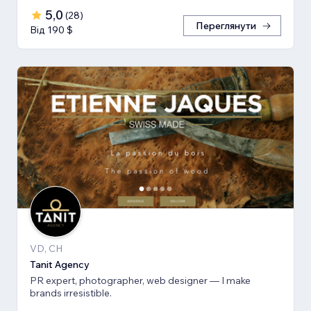
5,0
(
28
)
Переглянути
Від 190 $
VD, CH
Tanit Agency
PR expert, photographer, web designer — I make
brands irresistible.