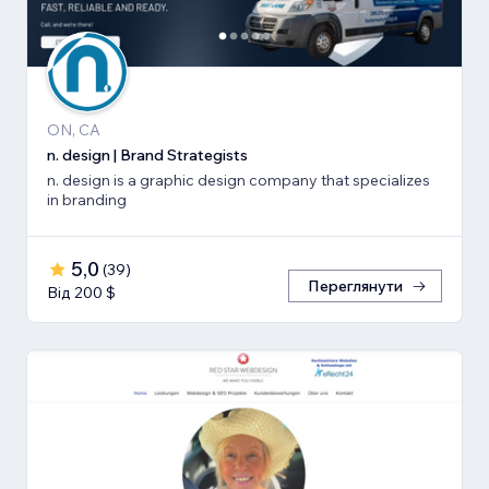
ON, CA
n. design | Brand Strategists
n. design is a graphic design company that specializes
in branding
5,0
(
39
)
Переглянути
Від 200 $