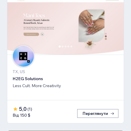
TX, US
H2EG Solutions
Less Cult. More Creativity
5,0
(
1
)
Переглянути
Від 150 $