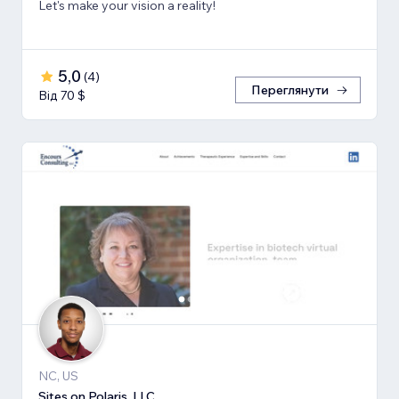
Let's make your vision a reality!
5,0
(
4
)
Переглянути
Від 70 $
NC, US
Sites on Polaris, LLC