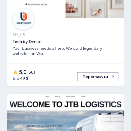
NY, US
Tech by Dimitri
Your business needs a hero. We build legendary
websites on Wix.
5,0
(
50
)
Переглянути
Від 49 $