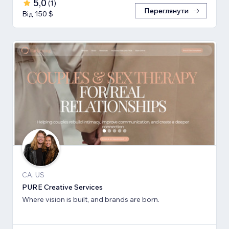
5,0
(
1
)
Переглянути
Від 150 $
CA, US
PURE Creative Services
Where vision is built, and brands are born.