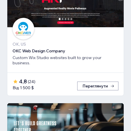
OK, US
OKC Web Design Company
Custom Wix Studio websites built to grow your
business.
4,8
(
24
)
Переглянути
Від 1 500 $