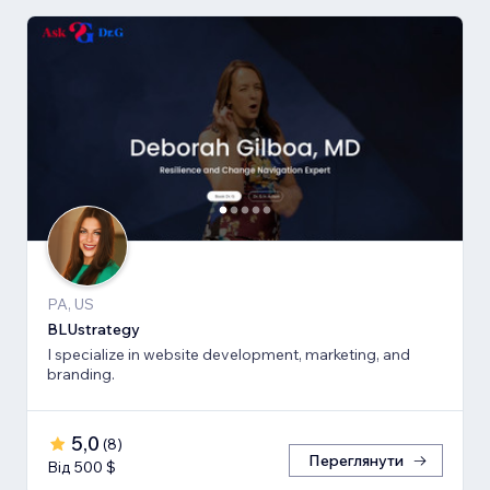
PA, US
BLUstrategy
I specialize in website development, marketing, and
branding.
5,0
(
8
)
Переглянути
Від 500 $