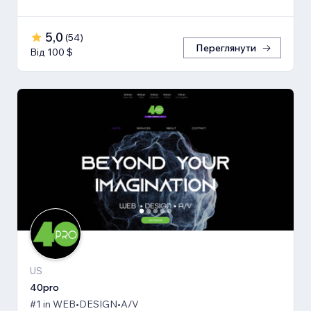
5,0
(
54
)
Переглянути
Від 100 $
US
40pro
#1 in WEB•DESIGN•A/V