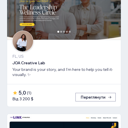
FL, US
JOA Creative Lab
Your brand is your story, and I'm here to help you tell it-
visually. ✨
5,0
(
1
)
Переглянути
Від 3 200 $