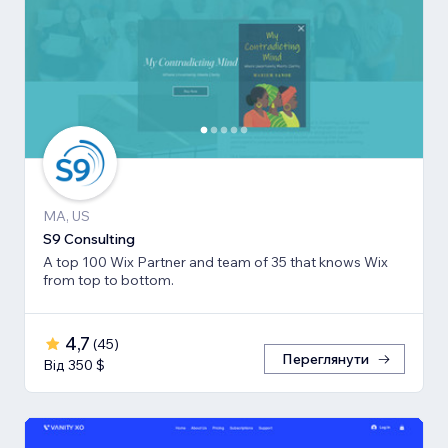
MA, US
S9 Consulting
A top 100 Wix Partner and team of 35 that knows Wix
from top to bottom.
4,7
(
45
)
Переглянути
Від 350 $