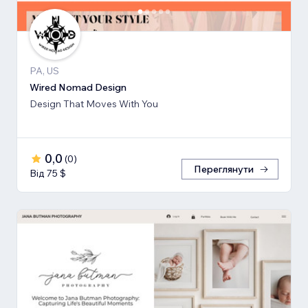
PA, US
Wired Nomad Design
Design That Moves With You
0,0
(
0
)
Переглянути
Від 75 $