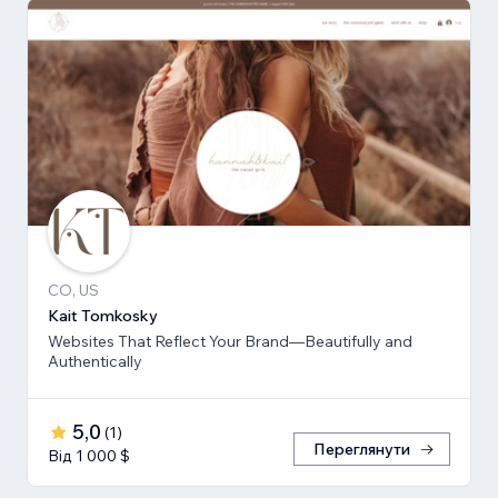
CO, US
Kait Tomkosky
Websites That Reflect Your Brand—Beautifully and
Authentically
5,0
(
1
)
Переглянути
Від 1 000 $