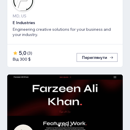
MD, US
E Industries
Engineering creative solutions for your business and
your industry.
5,0
(
3
)
Переглянути
Від 300 $