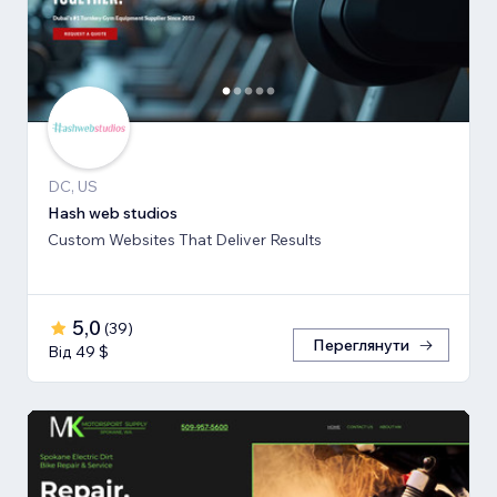
DC, US
Hash web studios
Custom Websites That Deliver Results
5,0
(
39
)
Переглянути
Від 49 $