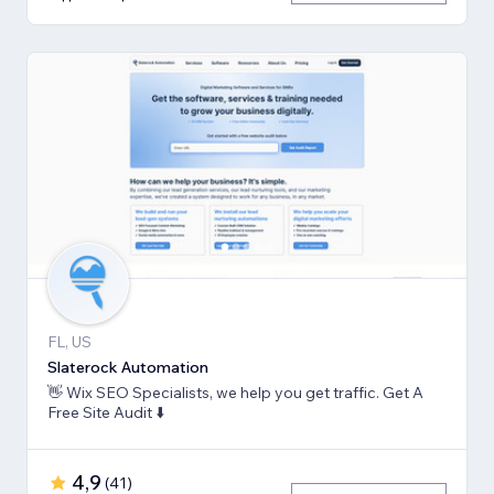
FL, US
Slaterock Automation
👋 Wix SEO Specialists, we help you get traffic. Get A
Free Site Audit ⬇️
4,9
(
41
)