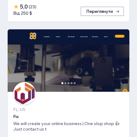
5,0
(
23
)
Переглянути
Від 250 $
FL, US
Fix
We will create your online business | One stop shop 👍
Just contact us t