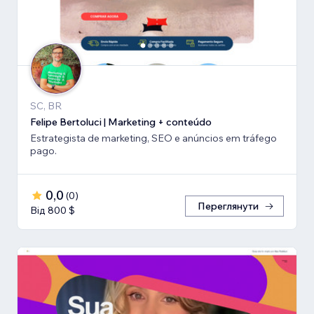
SC, BR
Felipe Bertoluci | Marketing + conteúdo
Estrategista de marketing, SEO e anúncios em tráfego
pago.
0,0
(
0
)
Переглянути
Від 800 $