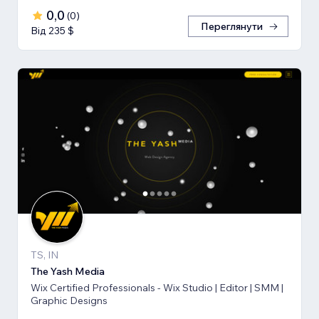
0,0
(
0
)
Переглянути
Від 235 $
TS, IN
The Yash Media
Wix Certified Professionals - Wix Studio | Editor | SMM |
Graphic Designs