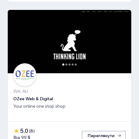
WA, AU
OZee Web & Digital
Your online one stop shop
5,0
(
8
)
Переглянути
Від 99 $