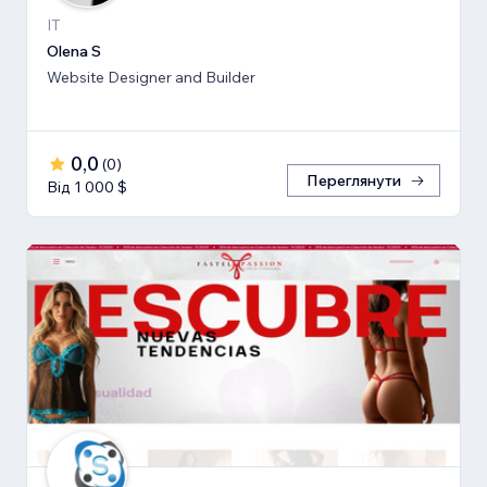
IT
Olena S
Website Designer and Builder
0,0
(
0
)
Переглянути
Від 1 000 $