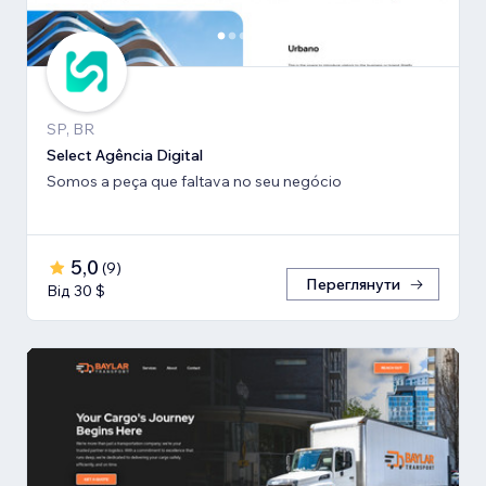
SP, BR
Select Agência Digital
Somos a peça que faltava no seu negócio
5,0
(
9
)
Переглянути
Від 30 $