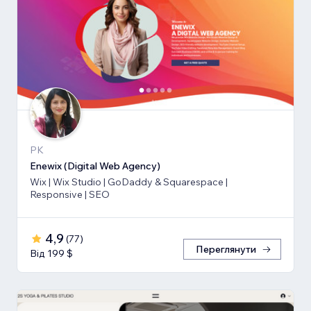
PK
Enewix (Digital Web Agency)
Wix | Wix Studio | GoDaddy & Squarespace |
Responsive | SEO
4,9
(
77
)
Переглянути
Від 199 $