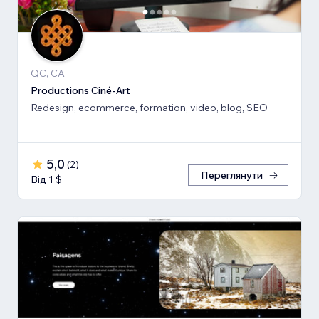
QC, CA
Productions Ciné-Art
Redesign, ecommerce, formation, video, blog, SEO
5,0
(
2
)
Переглянути
Від 1 $