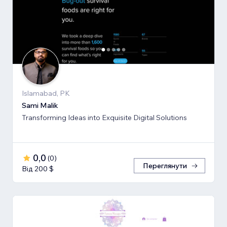
Islamabad, PK
Sami Malik
Transforming Ideas into Exquisite Digital Solutions
0,0
(
0
)
Переглянути
Від 200 $