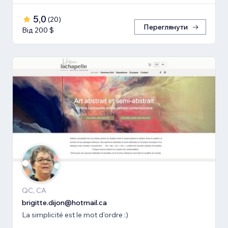
5,0
(
20
)
Переглянути
Від 200 $
QC, CA
brigitte.dijon@hotmail.ca
La simplicité est le mot d'ordre :)