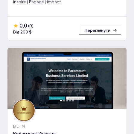
Inspire | Engage | Impact
0,0
(
0
)
Переглянути
Від 200 $
DL, IN
Professional Websites