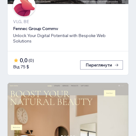
VLG, BE
Fennec Group Commv
Unlock Your Digital Potential with Bespoke Web
Solutions
0,0
(
0
)
Переглянути
Від 75 $