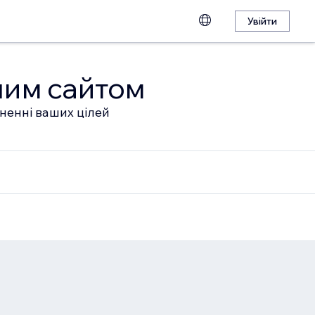
Увійти
шим сайтом
гненні ваших цілей