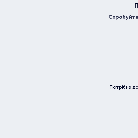
П
Спробуйте 
Потрібна д