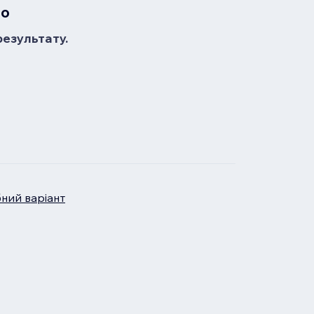
но
результату.
бний варіант