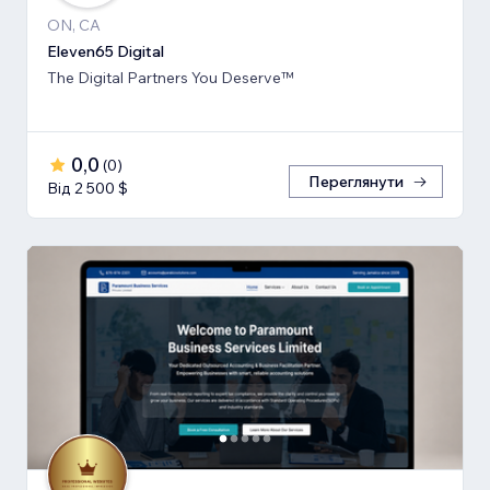
ON, CA
Eleven65 Digital
The Digital Partners You Deserve™
0,0
(
0
)
Переглянути
Від 2 500 $