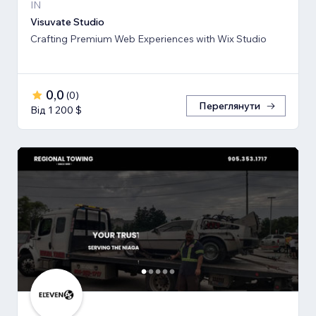
IN
Visuvate Studio
Crafting Premium Web Experiences with Wix Studio
0,0
(
0
)
Переглянути
Від 1 200 $