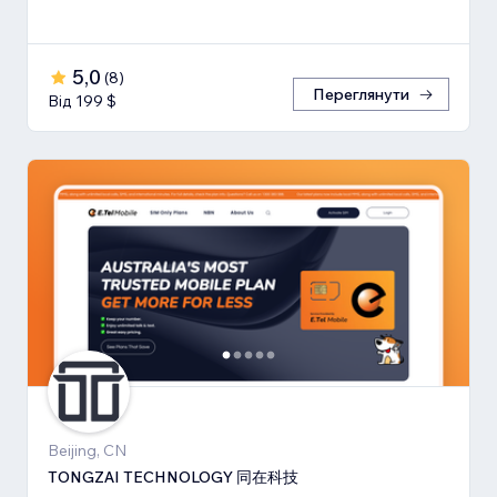
5,0
(
8
)
Переглянути
Від 199 $
Beijing, CN
TONGZAI TECHNOLOGY 同在科技