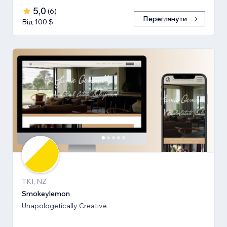
5,0
(
6
)
Переглянути
Від 100 $
TKI, NZ
Smokeylemon
Unapologetically Creative