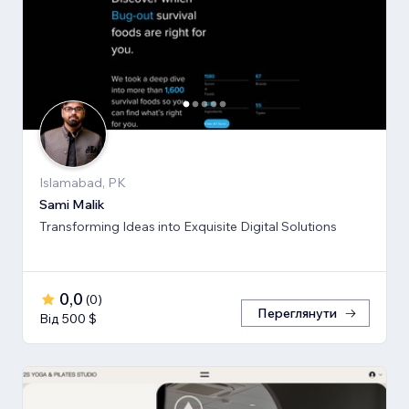
Islamabad, PK
Sami Malik
Transforming Ideas into Exquisite Digital Solutions
0,0
(
0
)
Переглянути
Від 500 $