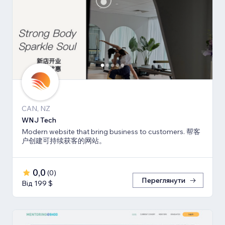
CAN, NZ
WNJ Tech
Modern website that bring business to customers. 帮客
户创建可持续获客的网站。
0,0
(
0
)
Переглянути
Від 199 $