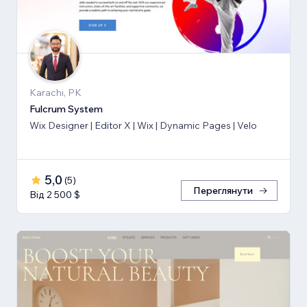
Karachi, PK
Fulcrum System
Wix Designer | Editor X | Wix | Dynamic Pages | Velo
5,0
(
5
)
Переглянути
Від 2 500 $