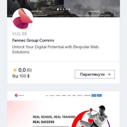
VLG, BE
Fennec Group Commv
Unlock Your Digital Potential with Bespoke Web
Solutions
0,0
(
0
)
Переглянути
Від 100 $