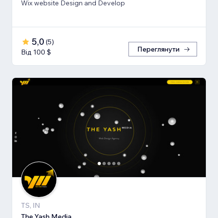
Wix website Design and Develop
5,0
(
5
)
Переглянути
Від 100 $
TS, IN
The Yash Media