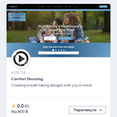
KZN, ZA
Comfort Shooting
Creating breath ​taking designs with you in mind.
0,0
(
0
)
Переглянути
Від 800 $