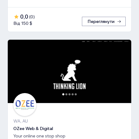
0,0
(
0
)
Переглянути
Від 150 $
WA, AU
OZee Web & Digital
Your online one stop shop