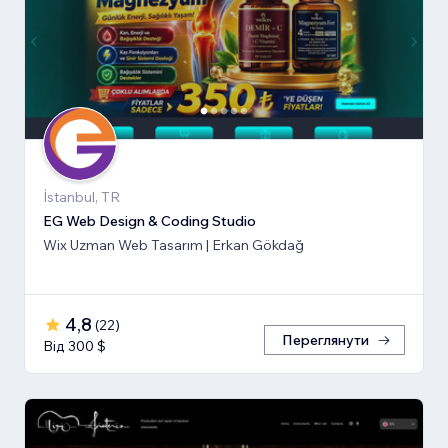
İstanbul, TR
EG Web Design & Coding Studio
Wix Uzman Web Tasarım | Erkan Gökdağ
4,8
(
22
)
Переглянути
Від 300 $