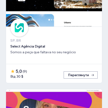
SP, BR
Select Agência Digital
Somos a peça que faltava no seu negócio
5,0
(
9
)
Переглянути
Від 30 $