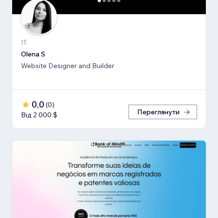
IT
Olena S
Website Designer and Builder
0,0
(
0
)
Переглянути
Від 2 000 $