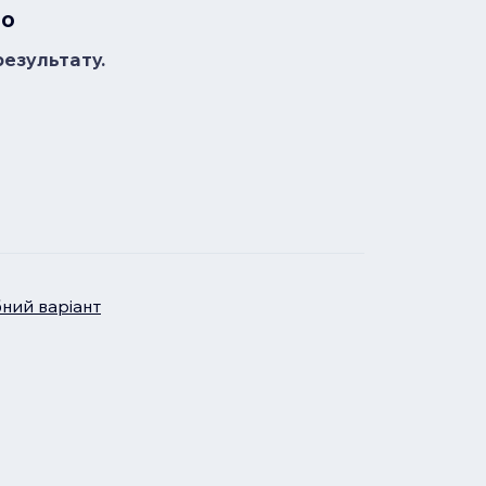
но
результату.
бний варіант