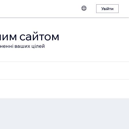
Увійти
шим сайтом
гненні ваших цілей