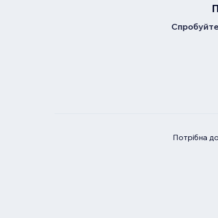
П
Спробуйте 
Потрібна д