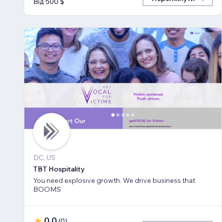
Від 500 $
DC, US
TBT Hospitality
You need explosive growth. We drive business that
BOOMS
0,0
(
0
)