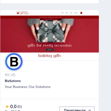
NY, US
Bizlutions
Your Business, Our Solutions
0,0
(
0
)
Переглянути