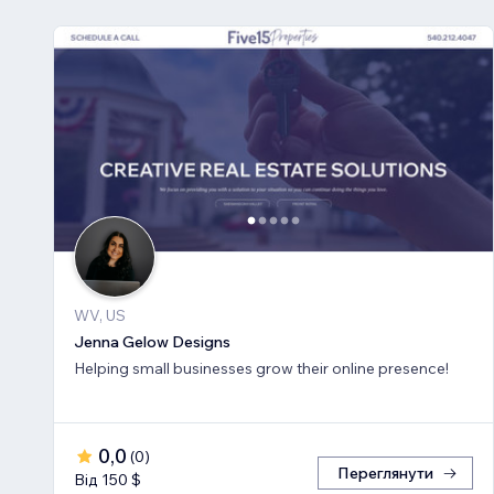
WV, US
Jenna Gelow Designs
Helping small businesses grow their online presence!
0,0
(
0
)
Переглянути
Від 150 $