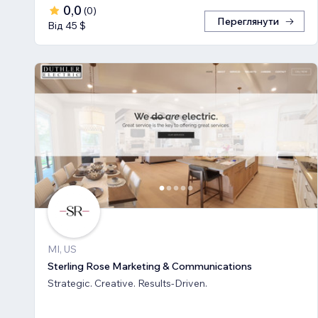
0,0
(
0
)
Переглянути
Від 45 $
MI, US
Sterling Rose Marketing & Communications
Strategic. Creative. Results-Driven.