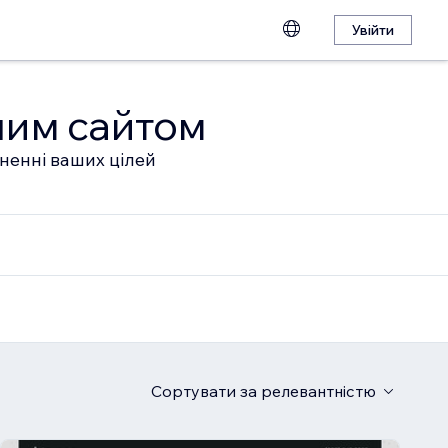
Увійти
шим сайтом
гненні ваших цілей
Сортувати
за релевантністю