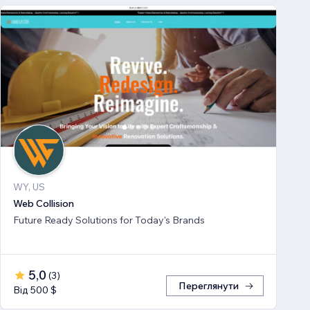
WY, US
Web Collision
Future Ready Solutions for Today's Brands
5,0
(
3
)
Переглянути
Від 500 $