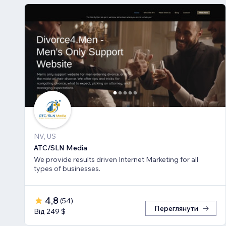
NV, US
ATC/SLN Media
We provide results driven Internet Marketing for all
types of businesses.
4,8
(
54
)
Переглянути
Від 249 $