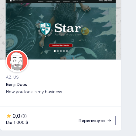
AZ, US
Benji Does
How you look is my business
0,0
(
0
)
Переглянути
Від 1 000 $