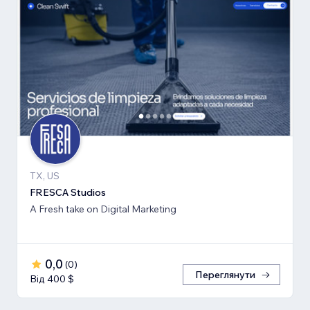
TX, US
FRESCA Studios
A Fresh take on Digital Marketing
0,0
(
0
)
Переглянути
Від 400 $