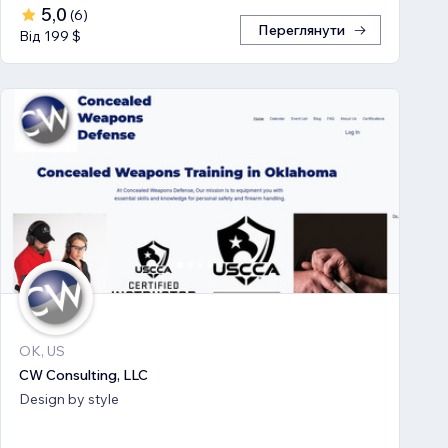
5,0
(
6
)
Переглянути
Від 199 $
OK, US
CW Consulting, LLC
Design by style