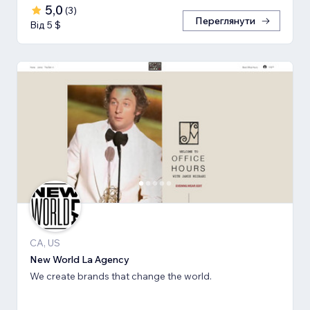
5,0
(
3
)
Переглянути
Від 5 $
CA, US
New World La Agency
We create brands that change the world.