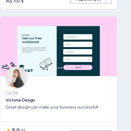
Від 700 $
CA, US
Victoria Design
Great design can make your business successful!
5,0
(
1
)