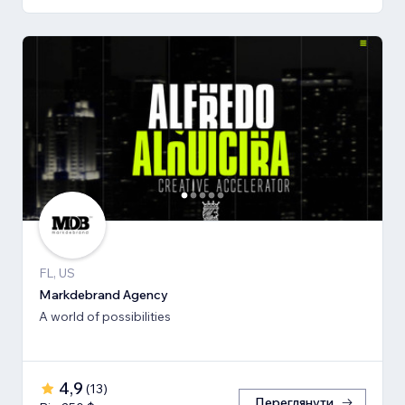
FL, US
Markdebrand Agency
A world of possibilities
4,9
(
13
)
Переглянути