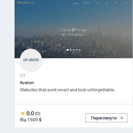
CY
Avaton
Websites that work smart and look unforgettable.
0,0
(
0
)
Переглянути
Від 1 500 $