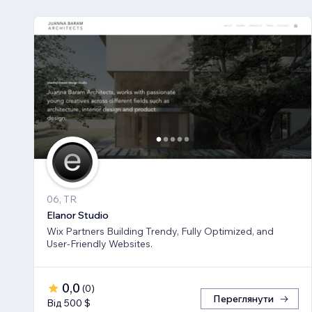
06, TR
Elanor Studio
Wix Partners Building Trendy, Fully Optimized, and
User-Friendly Websites.
0,0
(
0
)
Переглянути
Від 500 $