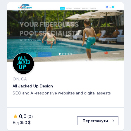
ON, CA
All Jacked Up Design
SEO and AI-responsive websites and digital assests
0,0
(
0
)
Переглянути
Від 350 $