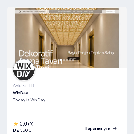
Ankara, TR
WixDay
Today is WixDay
0,0
(
0
)
Переглянути
Від 550 $