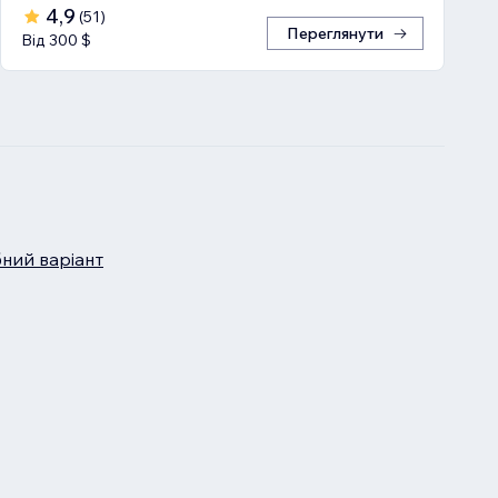
4,9
(
51
)
Переглянути
Від 300 $
бний варіант