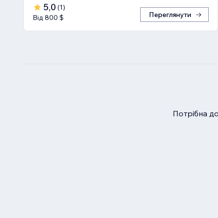
5,0
(
1
)
Переглянути
Від 800 $
Потрібна д