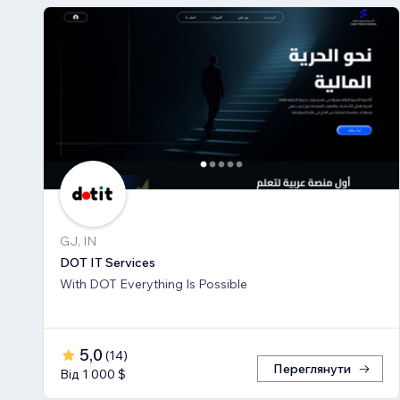
GJ, IN
DOT IT Services
With DOT Everything Is Possible
5,0
(
14
)
Переглянути
Від 1 000 $