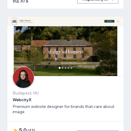
Від 30 $
Budapest, HU
WebcityX
Premium website designer for brands that care about
image
5,0
(
43
)