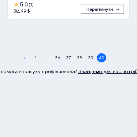
5,0
(
1
)
Переглянути
Від 99 $
1
...
36
37
38
39
40
опомога в пошуку професіонала?
Знайдемо для вас потрі