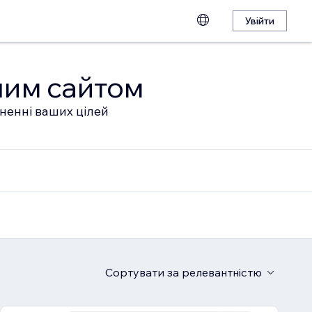
Увійти
шим сайтом
гненні ваших цілей
Сортувати
за релевантністю