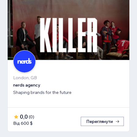
London, GB
nerds agency
Shaping brands for the future
0,0
(
0
)
Переглянути
Від 600 $