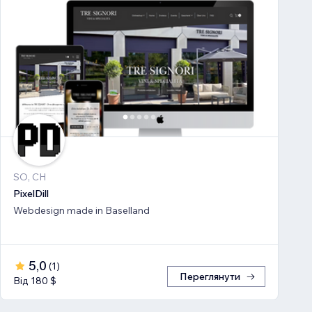
SO, CH
PixelDill
Webdesign made in Baselland
5,0
(
1
)
Переглянути
Від 180 $