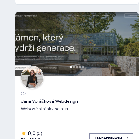
CZ
Jana Voráčková Webdesign
Webové stránky na míru
0,0
(
0
)
Переглянути