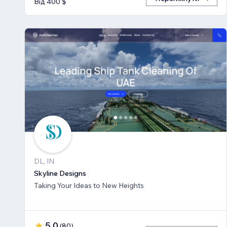
Від 400 $
DL, IN
Skyline Designs
Taking Your Ideas to New Heights
5,0
(
80
)