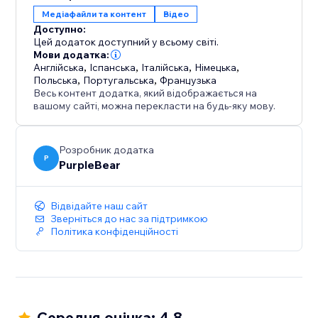
Підвищуйте конверсію — представляйте
Медіафайли та контент
Відео
продукти, навчальні матеріали або свідчення, щоб
Доступно:
візуально зміцнювати довіру.
Цей додаток доступний у всьому світі.
Мови додатка:
Англійська
,
Іспанська
,
Італійська
,
Німецька
,
Будьте в нідповідності — Налаштовуйте кольори,
Польська
,
Португальська
,
Французька
стилі та макети, щоб відповідати дизайну вашого
Весь контент додатка, який відображається на
веб-сайту.
вашому сайті, можна перекласти на будь-яку мову.
Превратіть свою присутність на YouTube в
Розробник додатка
захоплюючий досвід на сайті — встановіть YouTube
P
PurpleBear
Video Gallery сьогодні та перетворіть випадкових
відвідувачів у вірних послідовників.
Відвідайте наш сайт
Зверніться до нас за підтримкою
Політика конфіденційності
Середня оцінка: 4.8