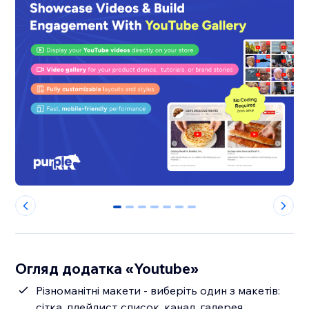
0
1
2
3
4
5
6
Огляд додатка «Youtube»
Різноманітні макети - виберіть один з макетів:
сітка, плейлист, список, канал, галерея,