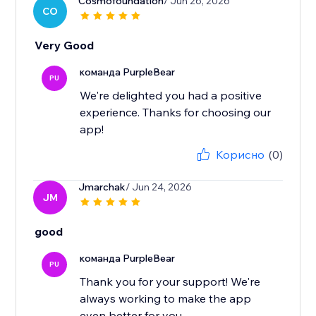
Cosmofoundation
/ Jun 26, 2026
CO
Very Good
команда PurpleBear
PU
We're delighted you had a positive
experience. Thanks for choosing our
app!
Корисно
(0)
Jmarchak
/ Jun 24, 2026
JM
good
команда PurpleBear
PU
Thank you for your support! We're
always working to make the app
even better for you.