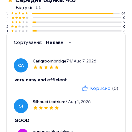
Відгуків: 66
5
61
4
0
3
2
2
0
1
3
Сортування:
Недавні
Carlgroombridge71
/ Aug 7, 2026
CA
very easy and efficient
Корисно
(0)
Silhouetteatrium
/ Aug 1, 2026
SI
GOOD
команда PurpleBear