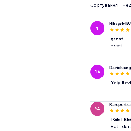
Сортування:
Нед
Nikkydoll8
NI
great
great
Davidluen
DA
Yelp Rev
Rareportra
RA
I GET R
But I don