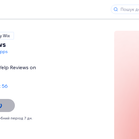
у Wix
ws
Apps
 Yelp Reviews on
: 56
бний період 7 дн.