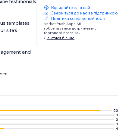
uine testimonials
Відвідайте наш сайт
Зверніться до нас за підтримкою
Політика конфіденційності
ous templates,
Market Push Apps SRL
зобов’язується дотримуватися
r site's
торгового права ЄС.
Дізнатися більше
ngagement and
ance
50
1
0
1
4