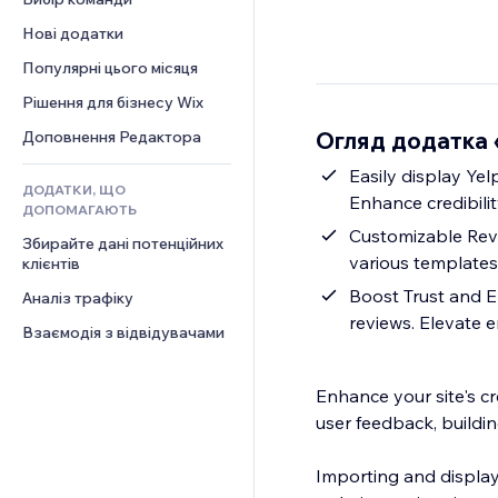
Відео
Конверсія
Шаблони сторінок
Рішення для складів
Опитування
Нові додатки
PDF
Ефекти зображення
Дропшипінг
Чат
Обмін файлами
Популярні цього місяця
Кнопки та меню
Тарифні плани й підписки
Коментарі
Новини
Банери та бейджі
Краудфандинг
Рішення для бізнесу Wix
Телефон
Контент‑послуги
Калькулятори
Їжа та напої
Спільнота
Огляд додатка 
Доповнення Редактора
Ефекти для тексту
Пошук
Відгуки
Easily display Yel
ДОДАТКИ, ЩО
Погода
CRM
Enhance credibilit
ДОПОМАГАЮТЬ
Графіки й таблиці
Customizable Revie
Збирайте дані потенційних 
various templates
клієнтів
Boost Trust and E
Аналіз трафіку
reviews. Elevate 
Взаємодія з відвідувачами
Enhance your site's cr
user feedback, buildin
Importing and display