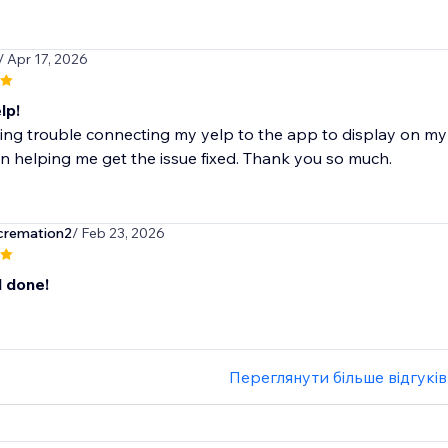
/ Apr 17, 2026
lp!
ing trouble connecting my yelp to the app to display on my 
n helping me get the issue fixed. Thank you so much.
cremation2
/ Feb 23, 2026
l done!
Переглянути більше відгуків