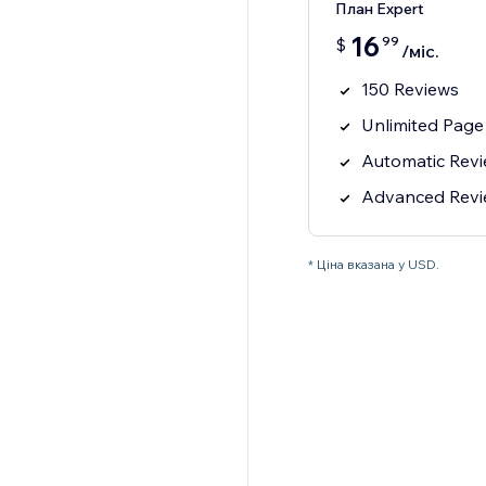
План Expert
16
99
$
/міс.
150 Reviews
Unlimited Page
Automatic Rev
Advanced Review
* Ціна вказана у USD.