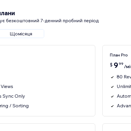
плани
ує безкоштовний 7‑денний пробний період
Щомісяця
План Pro
9
99
$
/мі
80 Re
 Views
Unlimi
s Sync Only
Autom
ring / Sorting
Advanc