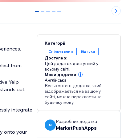
0
1
2
3
4
Категорії
periences.
Спілкування
Відгуки
Доступно:
Цей додаток доступний у
elect from
всьому світі.
Мови додатка:
Англійська
ive Yelp
Весь контент додатка, який
stands out.
відображається на вашому
сайті, можна перекласти на
будь-яку мову.
essly integrate
Розробник додатка
M
MarketPushApps
ly onto your