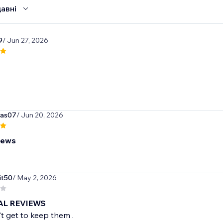
авні
9
/ Jun 27, 2026
gas07
/ Jun 20, 2026
iews
it50
/ May 2, 2026
EAL REVIEWS
't get to keep them .