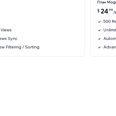
План Mogu
24
99
$
/
500 R
 Views
Unlimi
iews Sync
Autom
 Filtering / Sorting
Advanc