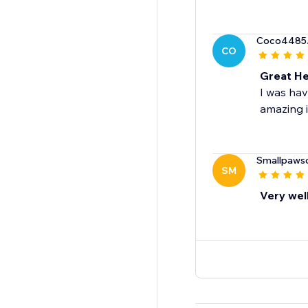
Coco4485
CO
Great He
I was hav
amazing i
Smallpaws
SM
Very wel