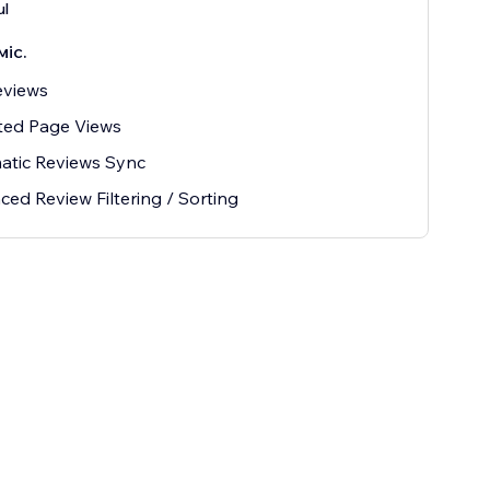
l
міс.
eviews
ted Page Views
atic Reviews Sync
ed Review Filtering / Sorting