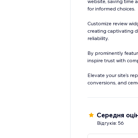
website, saving time a
for informed choices.
Customize review widg
creating captivating d
reliability.
By prominently featu
inspire trust with com
Elevate your site's re
conversions, and ceme
Середня оцін
Відгуків: 56