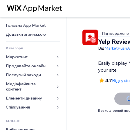
Головна App Market
Підтверджено 
Додатки зі знижкою
Yelp Revie
Від
MarketPush
Категорії
Маркетинг
Easily display
Продавайте онлайн
Реклама
your site
Мобільний
Послуги й заходи
Додатки для магазинів
4.7
Відгуків
Аналітика
Надсилання та доставка
Медіафайли та 
Готелі
контент
Соцмережі
Кнопки продажу
Заходи
Елементи дизайну
Галерея
SEO
Онлайн‑курси
Ресторани
Музика
Залучення
Карти й навігація
Спілкування 
Друк на замовлення
Нерухомість
Безкоштовний про
Подкасти
Розміщення сайту
Конфіденційність і безпека
Бухгалтерський облік
Форми
Запис на послуги
БІЛЬШЕ
Фотографія
Ел. пошта
Годинник
Купони й лояльність
Блог
Вибір команди