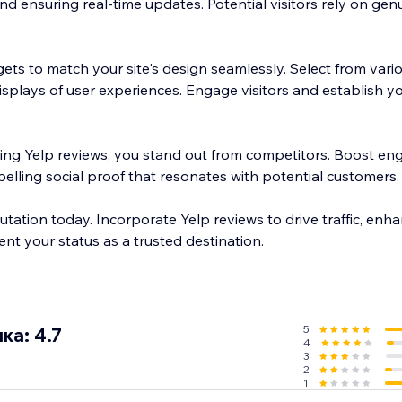
nd ensuring real-time updates. Potential visitors rely on gen
ets to match your site's design seamlessly. Select from vari
isplays of user experiences. Engage visitors and establish you
ring Yelp reviews, you stand out from competitors. Boost e
pelling social proof that resonates with potential customers.
putation today. Incorporate Yelp reviews to drive traffic, enh
nt your status as a trusted destination.
5
ка: 4.7
4
3
2
1