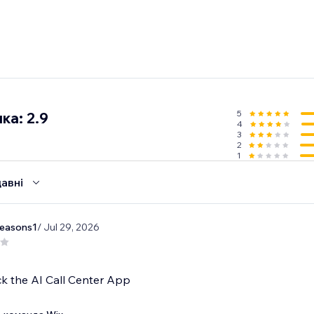
5
ка: 2.9
4
3
2
1
авні
seasons1
/ Jul 29, 2026
k the AI Call Center App