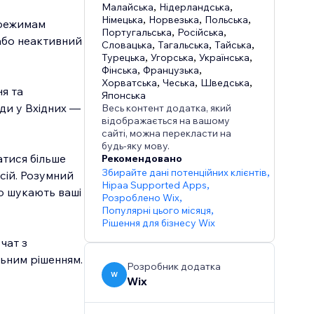
Малайська
,
Нідерландська
,
Німецька
,
Норвезька
,
Польська
,
 режимам
Португальська
,
Російська
,
 або неактивний
Словацька
,
Тагальська
,
Тайська
,
Турецька
,
Угорська
,
Українська
,
Фінська
,
Французька
,
Хорватська
,
Чеська
,
Шведська
,
я та
Японська
іди у Вхідних —
Весь контент додатка, який
відображається на вашому
сайті, можна перекласти на
будь-яку мову.
атися більше
Рекомендовано
Збирайте дані потенційних клієнтів
,
сій. Розумний
Hipaa Supported Apps
,
що шукають ваші
Розроблено Wix
,
Популярні цього місяця
,
Рішення для бізнесу Wix
чат з
Розробник додатка
W
Wix