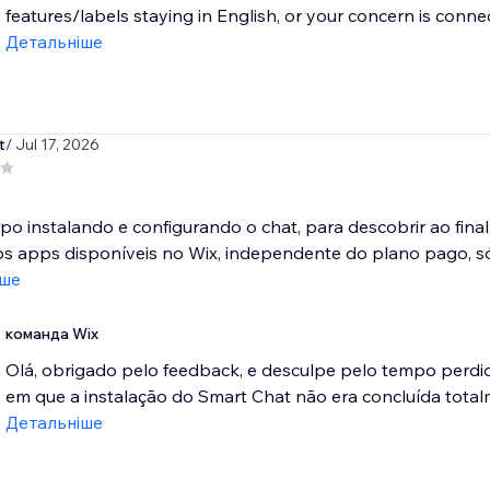
features/labels staying in English, or your concern is connect
Детальніше
t
/ Jul 17, 2026
po instalando e configurando o chat, para descobrir ao final 
s apps disponíveis no Wix, independente do plano pago, só.
іше
команда Wix
Olá, obrigado pelo feedback, e desculpe pelo tempo perdid
em que a instalação do Smart Chat não era concluída total
Детальніше