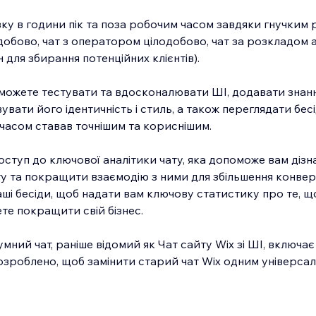
зку в години пік та поза робочим часом завдяки гнучким
одобово, чат з оператором цілодобово, чат за розкладом
н для збирання потенційних клієнтів).
и можете тестувати та вдосконалювати ШІ, додавати знанн
вати його ідентичність і стиль, а також переглядати бес
 часом ставав точнішим та кориснішим.
ступ до ключової аналітики чату, яка допоможе вам дізн
йту та покращити взаємодію з ними для збільшення конвер
аші бесіди, щоб надати вам ключову статистику про те, 
ете покращити свій бізнес.
мний чат, раніше відомий як Чат сайту Wix зі ШІ, включає 