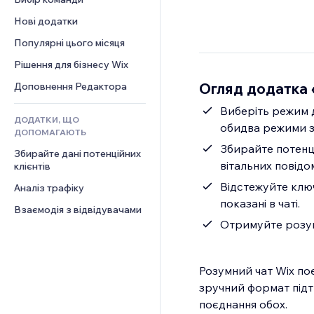
Відео
Конверсія
Шаблони сторінок
Рішення для складів
Опитування
Нові додатки
PDF
Ефекти зображення
Дропшипінг
Чат
Обмін файлами
Популярні цього місяця
Кнопки та меню
Тарифні плани й підписки
Коментарі
Новини
Банери та бейджі
Краудфандинг
Рішення для бізнесу Wix
Телефон
Контент‑послуги
Калькулятори
Їжа та напої
Спільнота
Огляд додатка 
Доповнення Редактора
Ефекти для тексту
Пошук
Відгуки
Виберіть режим д
ДОДАТКИ, ЩО
Погода
CRM
обидва режими з
ДОПОМАГАЮТЬ
Графіки й таблиці
Збирайте потенці
Збирайте дані потенційних 
вітальних повідо
клієнтів
Відстежуйте ключо
Аналіз трафіку
показані в чаті.
Взаємодія з відвідувачами
Отримуйте розумн
Розумний чат Wix поє
зручний формат підтр
поєднання обох.