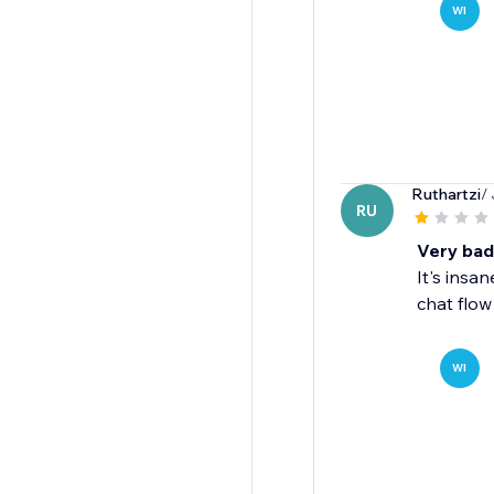
WI
Ruthartzi
/
RU
Very bad
It's insa
chat flow
WI