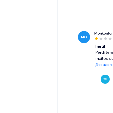
Monkonfor
MO
Inútil
Perdi tem
muitos do
Детальн
WI