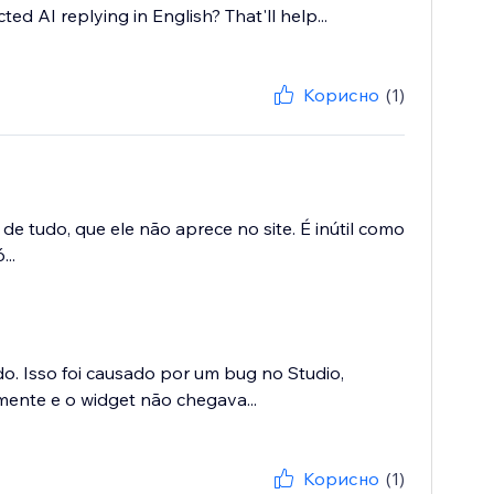
ed AI replying in English? That'll help...
Корисно
(1)
de tudo, que ele não aprece no site. É inútil como
..
o. Isso foi causado por um bug no Studio,
mente e o widget não chegava...
Корисно
(1)