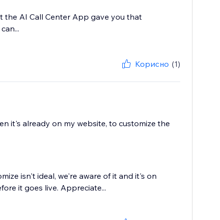
at the AI Call Center App gave you that
can...
Корисно
(1)
 when it's already on my website, to customize the
ize isn't ideal, we're aware of it and it's on
ore it goes live. Appreciate...