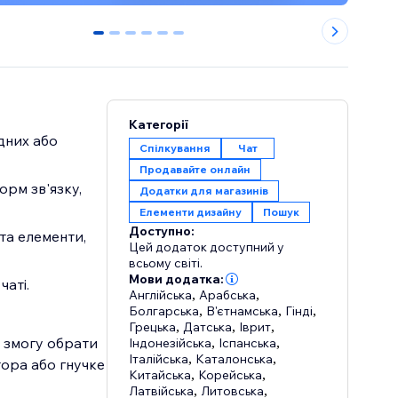
0
1
2
3
4
5
Категорії
ідних або
Спілкування
Чат
Продавайте онлайн
орм зв'язку,
Додатки для магазинів
Елементи дизайну
Пошук
Доступно:
 та елементи,
Цей додаток доступний у
всьому світі.
Мови додатка:
чаті.
Англійська
,
Арабська
,
Болгарська
,
В'єтнамська
,
Гінді
,
Грецька
,
Датська
,
Іврит
,
и змогу обрати
Індонезійська
,
Іспанська
,
Італійська
,
Каталонська
,
тора або гнучке
Китайська
,
Корейська
,
Латвійська
,
Литовська
,