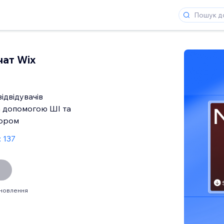
чат Wix
ідвідувачів
а допомогою ШІ та
тором
: 137
ановлення