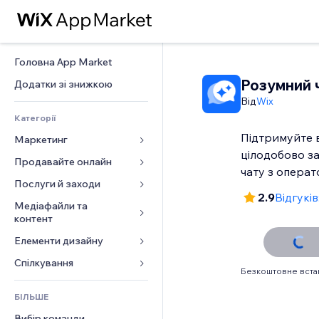
Головна App Market
Розумний 
Додатки зі знижкою
Від
Wix
Категорії
Підтримуйте в
Маркетинг
цілодобово з
Продавайте онлайн
Реклама
чату з опера
Мобільний
Послуги й заходи
Додатки для магазинів
2.9
Відгуків
Аналітика
Надсилання та доставка
Медіафайли та 
Готелі
контент
Соцмережі
Кнопки продажу
Заходи
Елементи дизайну
Галерея
SEO
Онлайн‑курси
Ресторани
Музика
Залучення
Карти й навігація
Спілкування 
Друк на замовлення
Нерухомість
Безкоштовне вст
Подкасти
Розміщення сайту
Конфіденційність і безпека
Бухгалтерський облік
Форми
Запис на послуги
БІЛЬШЕ
Фотографія
Ел. пошта
Годинник
Купони й лояльність
Блог
Вибір команди