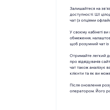
Залишайтеся на зв'я
доступності: ШІ ціл
чат (з опціями офлай
У своєму кабінеті в
обмеження, налаштову
щоб розумний чат із
Отримайте легкий до
про відвідувачів са
чат також аналізує в
клієнти та як ви мож
Після оновлення розу