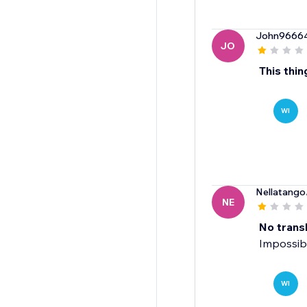
John9666
JO
This th
WI
Nellatango
NE
No trans
Impossibl
WI