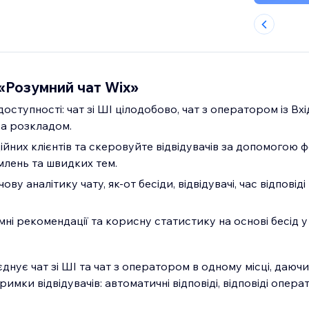
«Розумний чат Wix»
оступності: чат зі ШІ цілодобово, чат з оператором із Вх
а розкладом.
йних клієнтів та скеровуйте відвідувачів за допомогою ф
млень та швидких тем.
ву аналітику чату, як-от бесіди, відвідувачі, час відповіді
і рекомендації та корисну статистику на основі бесід у 
днує чат зі ШІ та чат з оператором в одному місці, даюч
имки відвідувачів: автоматичні відповіді, відповіді опера