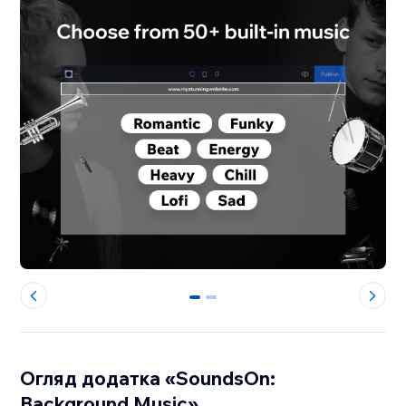
0
1
Огляд додатка «SoundsOn:
Background Music»