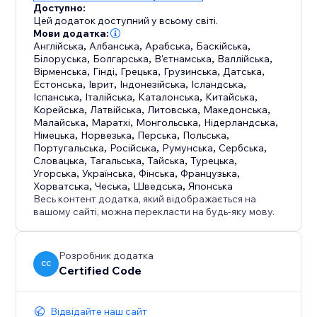
Доступно:
Цей додаток доступний у всьому світі.
Мови додатка:
Англійська
,
Албанська
,
Арабська
,
Баскійська
,
Білоруська
,
Болгарська
,
В'єтнамська
,
Валлійська
,
Вірменська
,
Гінді
,
Грецька
,
Грузинська
,
Датська
,
Естонська
,
Іврит
,
Індонезійська
,
Ісландська
,
Іспанська
,
Італійська
,
Каталонська
,
Китайська
,
Корейська
,
Латвійська
,
Литовська
,
Македонська
,
Малайська
,
Маратхі
,
Монгольська
,
Нідерландська
,
Німецька
,
Норвезька
,
Перська
,
Польська
,
Португальська
,
Російська
,
Румунська
,
Сербська
,
Словацька
,
Тагальська
,
Тайська
,
Турецька
,
Угорська
,
Українська
,
Фінська
,
Французька
,
Хорватська
,
Чеська
,
Шведська
,
Японська
Весь контент додатка, який відображається на
вашому сайті, можна перекласти на будь-яку мову.
Розробник додатка
CC
Certified Code
Відвідайте наш сайт