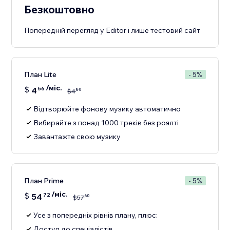
Безкоштовно
Попередній перегляд у Editor і лише тестовий сайт
План Lite
- 5%
/міс.
$
4
56
80
$
4
Відтворюйте фонову музику автоматично
Вибирайте з понад 1000 треків без роялті
Завантажте свою музику
План Prime
- 5%
/міс.
$
54
72
60
$
57
Усе з попередніх рівнів плану, плюс:
Доступ до спеціалістів