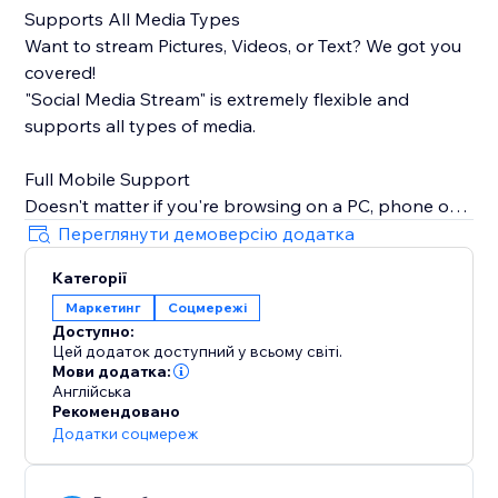
Supports All Media Types
Want to stream Pictures, Videos, or Text? We got you
covered!
"Social Media Stream" is extremely flexible and
supports all types of media.
Full Mobile Support
Doesn't matter if you're browsing on a PC, phone or
tablet, we will make sure your stream looks great
Переглянути демоверсію додатка
100% of the time.
Категорії
Маркетинг
Соцмережі
Insanely Quick Refresh Rates
Доступно:
Keep your website fresh with new content always
Цей додаток доступний у всьому світі.
streaming from your social media.
Мови додатка:
Англійська
Рекомендовано
Додатки соцмереж