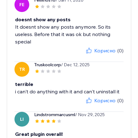
Felixrios10
/ Jan 11, 2026
FE
doesnt show any posts
It doesnt show any posts anymore. So its
useless. Before that it was ok but nothing
special
Корисно
(0)
Truskoolcorp
/ Dec 12, 2025
TR
terrible
i can't do anything with it and can't uninstall it
Корисно
(0)
Lindstrommarcusml
/ Nov 29, 2025
LI
Great plugin overall!