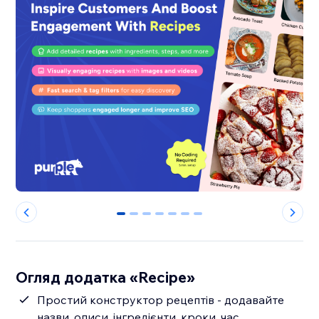
0
1
2
3
4
5
6
Огляд додатка «Recipe»
Простий конструктор рецептів - додавайте
назви, описи, інгредієнти, кроки, час