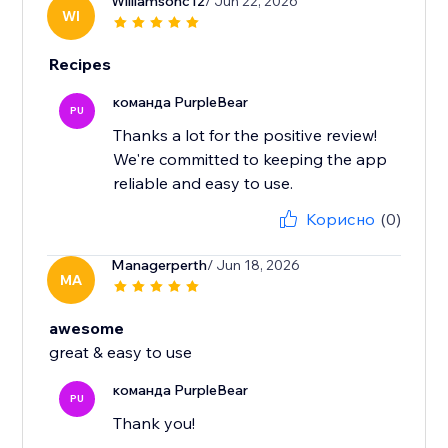
Williamsonc12
/ Jun 22, 2026
WI
Recipes
команда PurpleBear
PU
Thanks a lot for the positive review!
We're committed to keeping the app
reliable and easy to use.
Корисно
(0)
Managerperth
/ Jun 18, 2026
MA
awesome
great & easy to use
команда PurpleBear
PU
Thank you!