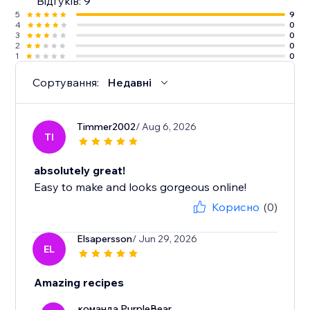
Відгуків: 9
5
9
4
0
3
0
2
0
1
0
Сортування:
Недавні
Timmer2002
/ Aug 6, 2026
TI
absolutely great!
Easy to make and looks gorgeous online!
Корисно
(0)
Elsapersson
/ Jun 29, 2026
EL
Amazing recipes
команда PurpleBear