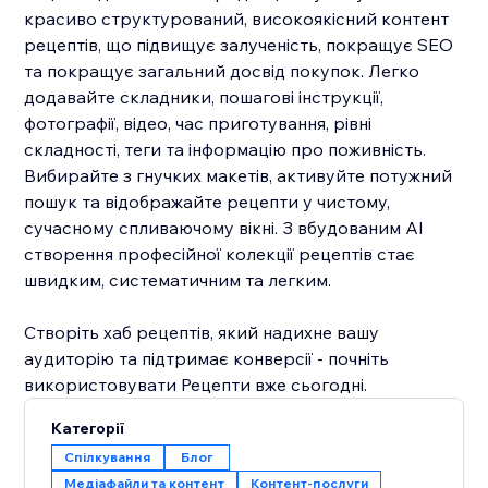
красиво структурований, високоякісний контент
рецептів, що підвищує залученість, покращує SEO
та покращує загальний досвід покупок. Легко
додавайте складники, пошагові інструкції,
фотографії, відео, час приготування, рівні
складності, теги та інформацію про поживність.
Вибирайте з гнучких макетів, активуйте потужний
пошук та відображайте рецепти у чистому,
сучасному спливаючому вікні. З вбудованим AI
створення професійної колекції рецептів стає
швидким, систематичним та легким.
Створіть хаб рецептів, який надихне вашу
аудиторію та підтримає конверсії - почніть
використовувати Рецепти вже сьогодні.
Категорії
Спілкування
Блог
Медіафайли та контент
Контент‑послуги