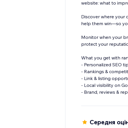
website: what to impr
Discover where your c
help them win—so you
Monitor when your br
protect your reputati
What you get with ra
- Personalized SEO ti
- Rankings & competit
- Link & listing oppor
- Local visibility on G
- Brand, reviews & re
- Smart social post s
Everything is tailore
next.
Середня оцін