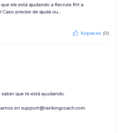
 que ele está ajudando a Recrute RH a
 Caso precise de ajuda ou...
Корисно
(0)
o saber que te está ayudando.
ctarnos en support@rankingcoach.com.