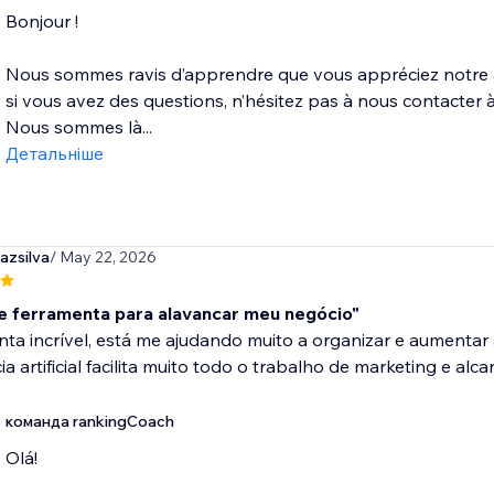
Bonjour !
Nous sommes ravis d’apprendre que vous appréciez notre ap
si vous avez des questions, n’hésitez pas à nous contacte
Nous sommes là...
Детальніше
azsilva
/ May 22, 2026
e ferramenta para alavancar meu negócio"
ta incrível, está me ajudando muito a organizar e aumentar
cia artificial facilita muito todo o trabalho de marketing e a
команда rankingCoach
Olá!