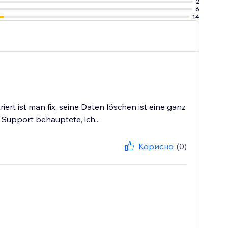
2
6
14
rt ist man fix, seine Daten löschen ist eine ganz
Support behauptete, ich...
Корисно
(0)