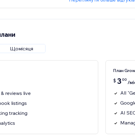
плани
Щомісяця
План Grow
3
00
$
/мі
All "G
& reviews live
Google
ook listings
AI SEO
ing tracking
Manage
alytics