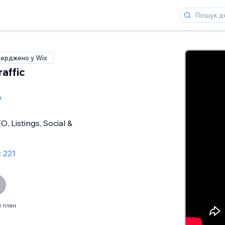
верджено у Wix
affic
h
, Listings, Social &
: 221
 план