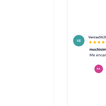
Ventas562
VE
muchisi
Me encan
RA