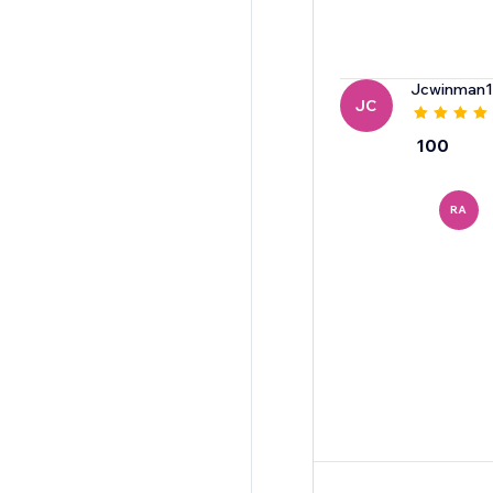
Jcwinman1
JC
100
RA