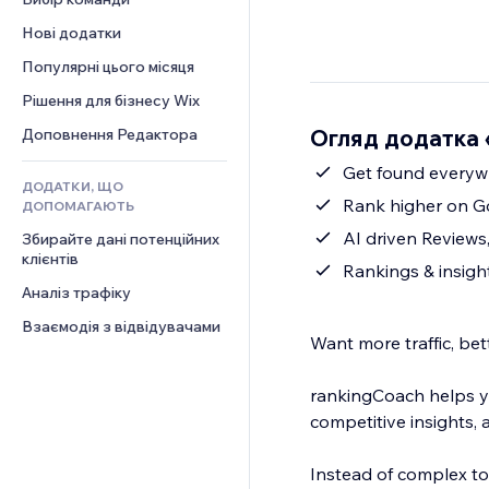
Відео
Конверсія
Шаблони сторінок
Рішення для складів
Опитування
Нові додатки
PDF
Ефекти зображення
Дропшипінг
Чат
Обмін файлами
Популярні цього місяця
Кнопки та меню
Тарифні плани й підписки
Коментарі
Новини
Банери та бейджі
Краудфандинг
Рішення для бізнесу Wix
Телефон
Контент‑послуги
Калькулятори
Їжа та напої
Спільнота
Огляд додатка «
Доповнення Редактора
Ефекти для тексту
Пошук
Відгуки
Get found everywh
ДОДАТКИ, ЩО
Погода
CRM
Rank higher on Go
ДОПОМАГАЮТЬ
Графіки й таблиці
AI driven Reviews,
Збирайте дані потенційних 
клієнтів
Rankings & insigh
Аналіз трафіку
Взаємодія з відвідувачами
Want more traffic, be
rankingCoach helps yo
competitive insights
Instead of complex to