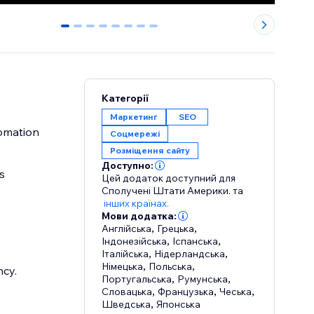
0
1
2
3
4
5
6
7
Категорії
Маркетинг
SEO
tomation
Соцмережі
Розміщення сайту
Доступно:
s
Цей додаток доступний для
Сполучені Штати Америки.
та
інших країнах.
Мови додатка:
Англійська
,
Грецька
,
Індонезійська
,
Іспанська
,
Італійська
,
Нідерландська
,
Німецька
,
Польська
,
cy.
Португальська
,
Румунська
,
Словацька
,
Французька
,
Чеська
,
Шведська
,
Японська