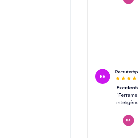
Recruterhp
RE
Excelent
"Ferramen
inteligên
RA