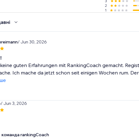
3
 small businesses worldwide.
2
1
авні
ereimann
/ Jun 30, 2026
!
keine guten Erfahrungen mit RankingCoach gemacht. Registrie
che. Ich mache da jetzt schon seit einigen Wochen rum. Der 
іше
e
/ Jun 3, 2026
команда rankingCoach