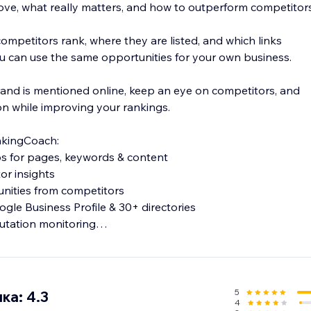
ove, what really matters, and how to outperform competitors
ompetitors rank, where they are listed, and which links
 can use the same opportunities for your own business.
and is mentioned online, keep an eye on competitors, and
on while improving your rankings.
nkingCoach:
ps for pages, keywords & content
or insights
tunities from competitors
oogle Business Profile & 30+ directories
putation monitoring
uggestions
d to your website and goals—so you always know what to do
5
ка: 4.3
4