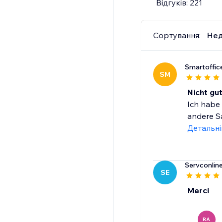
Відгуків: 221
Trusted by millions of
Сортування:
Нед
Smartoffic
SM
Nicht gut
Ich habe 
andere Sa
Детальн
Servconlin
SE
Merci
RA