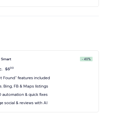
 Smart
- 40%
00
с.
$
5
et Found" features included
, Bing, FB & Maps listings
 automation & quick fixes
 social & reviews with AI