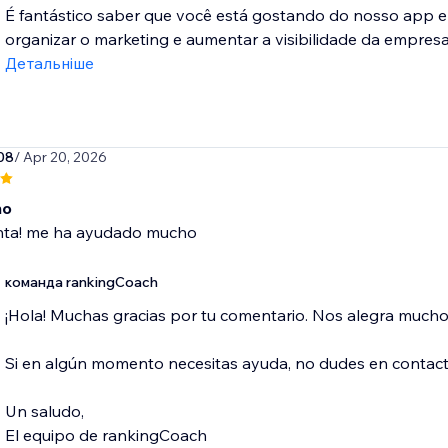
É fantástico saber que você está gostando do nosso app e
organizar o marketing e aumentar a visibilidade da empresa!
Детальніше
08
/ Apr 20, 2026
mo
ta! me ha ayudado mucho
команда rankingCoach
¡Hola! Muchas gracias por tu comentario. Nos alegra much
Si en algún momento necesitas ayuda, no dudes en conta
Un saludo,
El equipo de rankingCoach