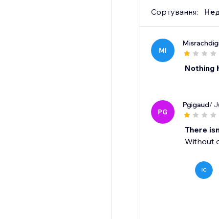
Сортування:
Нед
Misrachdigi
MI
Nothing
Pgigaud
/ J
PG
There isn
Without o
IC