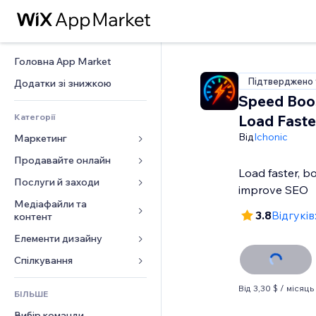
Головна App Market
Підтверджено 
Додатки зі знижкою
Speed Boos
Категорії
Load Faste
Від
Ichonic
Маркетинг
Продавайте онлайн
Реклама
Load faster, b
Мобільний
Послуги й заходи
Додатки для магазинів
improve SEO
Аналітика
Надсилання та доставка
Медіафайли та 
Готелі
3.8
Відгуків
контент
Соцмережі
Кнопки продажу
Заходи
Елементи дизайну
Галерея
SEO
Онлайн‑курси
Ресторани
Музика
Залучення
Карти й навігація
Спілкування 
Друк на замовлення
Нерухомість
Подкасти
Розміщення сайту
Конфіденційність і безпека
Бухгалтерський облік
Форми
Запис на послуги
Від 3,30 $ / місяць
БІЛЬШЕ
Фотографія
Ел. пошта
Годинник
Купони й лояльність
Блог
Вибір команди