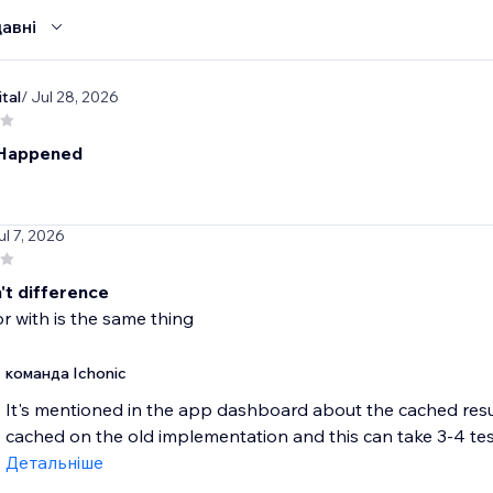
авні
tal
/ Jul 28, 2026
 Happened
ul 7, 2026
't difference
r with is the same thing
команда Ichonic
It's mentioned in the app dashboard about the cached result
cached on the old implementation and this can take 3-4 test
Детальніше