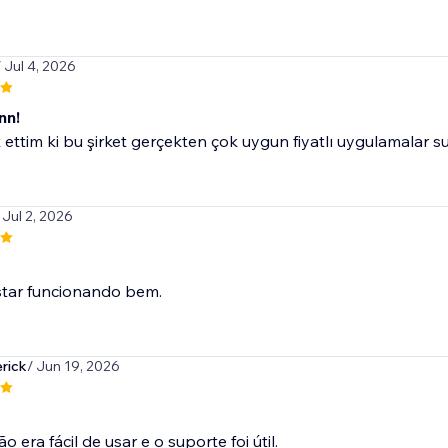
/ Jul 4, 2026
nn!
 ettim ki bu şirket gerçekten çok uygun fiyatlı uygulamalar s
 Jul 2, 2026
star funcionando bem.
rick
/ Jun 19, 2026
o era fácil de usar e o suporte foi útil.