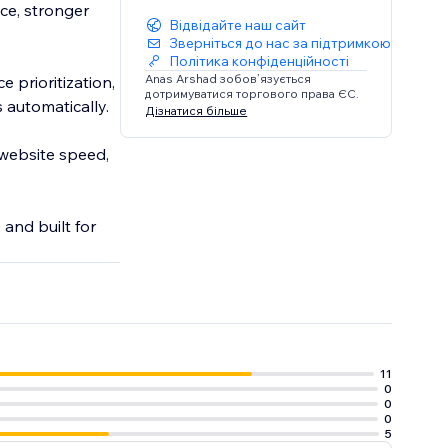
ce, stronger
Відвідайте наш сайт
Зверніться до нас за підтримкою
Політика конфіденційності
Anas Arshad зобов’язується
 prioritization,
дотримуватися торгового права ЄС.
automatically.
Дізнатися більше
 website speed,
 and built for
11
0
0
0
5