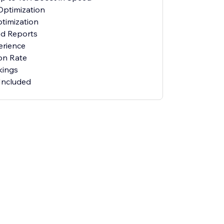
ptimization
timization
d Reports
erience
on Rate
kings
Included