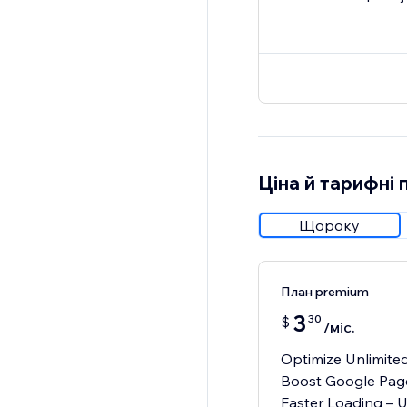
Ціна й тарифні 
Щороку
План premium
3
30
$
/міс.
Optimize Unlimite
Boost Google Pag
Faster Loading – 