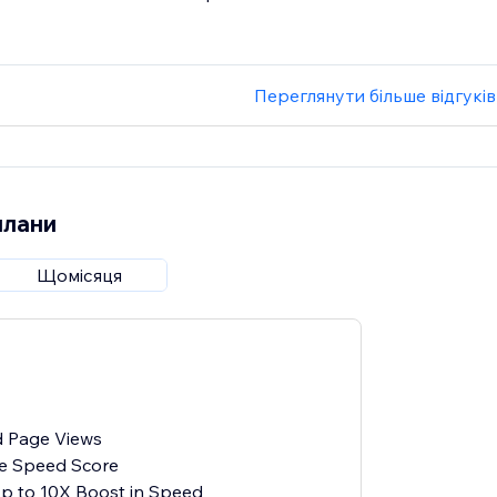
Переглянути більше відгуків
плани
Щомісяця
d Page Views
e Speed Score
Up to 10X Boost in Speed