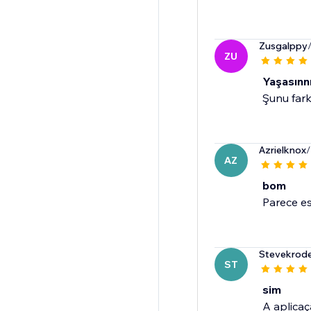
Zusgalppy
ZU
Yaşasınn
Şunu fark
Azrielknox
/
AZ
bom
Parece e
Stevekrode
ST
sim
A aplicaçã