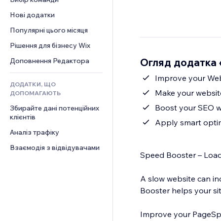
Відео
Конверсія
Шаблони сторінок
Рішення для складів
Опитування
Нові додатки
PDF
Ефекти зображення
Дропшипінг
Чат
Обмін файлами
Популярні цього місяця
Кнопки та меню
Тарифні плани й підписки
Коментарі
Новини
Банери та бейджі
Краудфандинг
Рішення для бізнесу Wix
Телефон
Контент‑послуги
Калькулятори
Їжа та напої
Спільнота
Огляд додатка 
Доповнення Редактора
Ефекти для тексту
Пошук
Відгуки
Improve your Web
ДОДАТКИ, ЩО
Погода
CRM
Make your website 
ДОПОМАГАЮТЬ
Графіки й таблиці
Boost your SEO wi
Збирайте дані потенційних 
клієнтів
Apply smart optim
Аналіз трафіку
Взаємодія з відвідувачами
Speed Booster – Load
A slow website can in
Booster helps your si
Improve your PageSpe