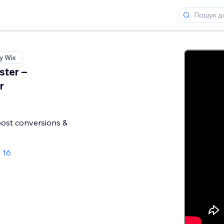
у Wix
ter –
r
oost conversions &
: 16