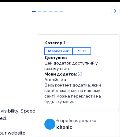
0
1
2
3
4
5
Категорії
Маркетинг
SEO
Доступно:
Цей додаток доступний у
всьому світі.
Мови додатка:
Англійська
Весь контент додатка, який
відображається на вашому
сайті, можна перекласти на
будь-яку мову.
isibility. Speed
ed.
Розробник додатка
I
Ichonic
our website