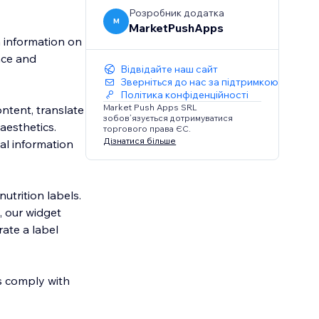
Розробник додатка
M
MarketPushApps
n information on
nce and
Відвідайте наш сайт
Зверніться до нас за підтримкою
Політика конфіденційності
Market Push Apps SRL
ntent, translate
зобов’язується дотримуватися
 aesthetics.
торгового права ЄС.
Дізнатися більше
nal information
utrition labels.
 our widget
rate a label
ls comply with