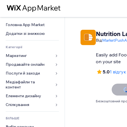
Головна App Market
Nutrition L
Додатки зі знижкою
Від
MarketPush
Категорії
Easily add Foo
Маркетинг
on your site
Продавайте онлайн
Реклама
5.0
1 відгук
Мобільний
Послуги й заходи
Додатки для магазинів
Аналітика
Надсилання та доставка
Медіафайли та 
Готелі
контент
Соцмережі
Кнопки продажу
Заходи
Елементи дизайну
Галерея
SEO
Онлайн‑курси
Ресторани
Безкоштовний про
Музика
Залучення
Карти й навігація
Спілкування 
Друк на замовлення
Нерухомість
Подкасти
Розміщення сайту
Конфіденційність і безпека
Бухгалтерський облік
Форми
Запис на послуги
БІЛЬШЕ
Фотографія
Ел. пошта
Годинник
Купони й лояльність
Блог
Вибір команди