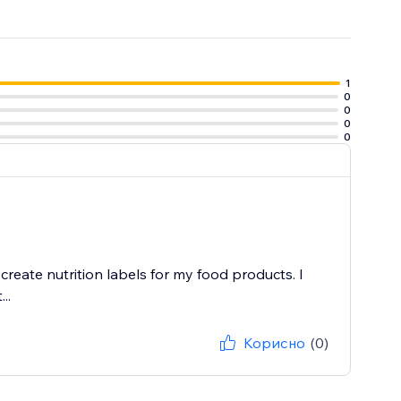
1
0
0
0
0
 create nutrition labels for my food products. I
..
Корисно
(0)