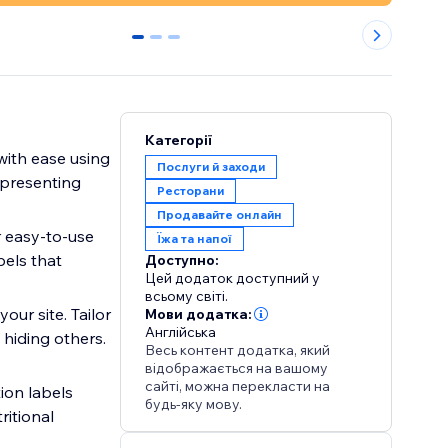
0
1
2
Категорії
ith ease using
Послуги й заходи
presenting
Ресторани
Продавайте онлайн
r easy-to-use
Їжа та напої
bels that
Доступно:
Цей додаток доступний у
всьому світі.
our site. Tailor
Мови додатка:
Англійська
e hiding others.
Весь контент додатка, який
відображається на вашому
сайті, можна перекласти на
tion labels
будь-яку мову.
ritional