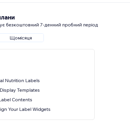
плани
ує безкоштовний 7‑денний пробний період
Щомісяця
l Nutrition Labels
Display Templates
Label Contents
sign Your Label Widgets