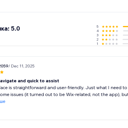
5
ка: 5.0
4
3
2
1
2059
/ Dec 11, 2025
avigate and quick to assist
face is straightforward and user-friendly. Just what I need to
some issues (it turned out to be Wix-related, not the app), but.
іше