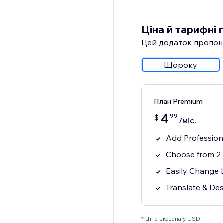
Ціна й тарифні 
Цей додаток пропон
Щороку
План Premium
4
99
$
/міс.
Add Professiona
Choose from 2 
Easily Change 
Translate & De
* Ціна вказана у USD.