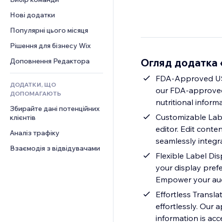
Відео
Конверсія
Шаблони сторінок
Рішення для складів
Опитування
Нові додатки
PDF
Ефекти зображення
Дропшипінг
Чат
Обмін файлами
Популярні цього місяця
Кнопки та меню
Тарифні плани й підписки
Коментарі
Новини
Банери та бейджі
Краудфандинг
Рішення для бізнесу Wix
Телефон
Контент‑послуги
Калькулятори
Їжа та напої
Спільнота
Огляд додатка «
Доповнення Редактора
Ефекти для тексту
Пошук
Відгуки
FDA-Approved US a
ДОДАТКИ, ЩО
Погода
CRM
our FDA-approved
ДОПОМАГАЮТЬ
Графіки й таблиці
nutritional informa
Збирайте дані потенційних 
Customizable Label
клієнтів
editor. Edit conte
Аналіз трафіку
seamlessly integra
Взаємодія з відвідувачами
Flexible Label Dis
your display prefer
Empower your audi
Effortless Transla
effortlessly. Our
information is acc