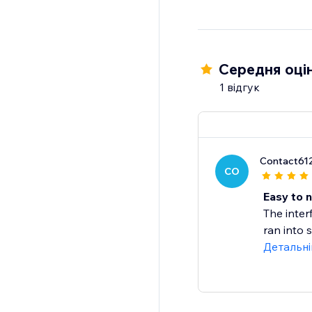
Середня оцін
1 відгук
Contact61
CO
Easy to n
The inter
ran into 
Детальн