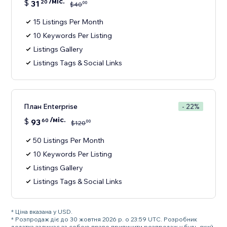
/міс.
$
31
20
00
$
40
15 Listings Per Month
10 Keywords Per Listing
Listings Gallery
Listings Tags & Social Links
План Enterprise
- 22%
/міс.
$
93
60
00
$
120
50 Listings Per Month
10 Keywords Per Listing
Listings Gallery
Listings Tags & Social Links
* Ціна вказана у USD.
* Розпродаж діє до 30 жовтня 2026 р. о 23:59 UTC. Розробник
додатка залишає за собою право припинити розпродаж у будь-який