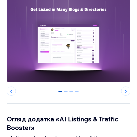
0
1
2
3
Огляд додатка «AI Listings & Traffic
Booster»