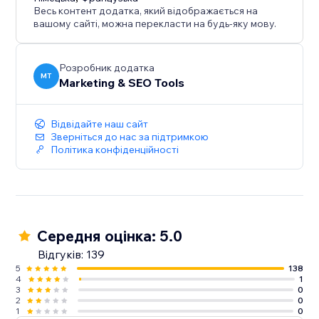
directly. Build a stronger online presence, reach new
Весь контент додатка, який відображається на
audiences, and give more customers a reason to
вашому сайті, можна перекласти на будь-яку мову.
discover and trust your business.
Розробник додатка
Create your first listing today.
MT
Marketing & SEO Tools
Відвідайте наш сайт
Зверніться до нас за підтримкою
Політика конфіденційності
Середня оцінка: 5.0
Відгуків: 139
5
138
4
1
3
0
2
0
1
0