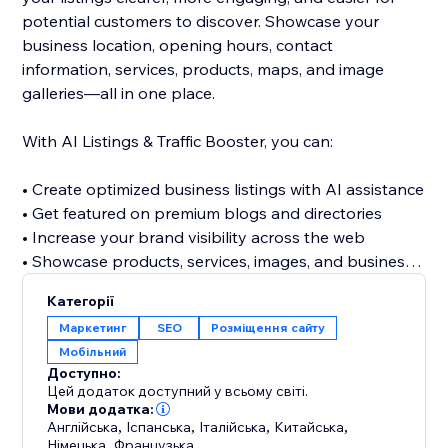
potential customers to discover. Showcase your
business location, opening hours, contact
information, services, products, maps, and image
galleries—all in one place.
With AI Listings & Traffic Booster, you can:
• Create optimized business listings with AI assistance
• Get featured on premium blogs and directories
• Increase your brand visibility across the web
• Showcase products, services, images, and business
details
Категорії
• Discover relevant keywords across multiple
Маркетинг
SEO
Розміщення сайту
categories
Мобільний
• Build valuable referral and traffic opportunities
Доступно:
• Strengthen your website’s off-site SEO presence
Цей додаток доступний у всьому світі.
Мови додатка:
Англійська
,
Іспанська
,
Італійська
,
Китайська
,
Stop relying only on visitors finding your website
Німецька
,
Французька