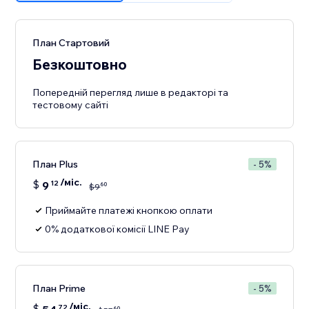
План Стартовий
Безкоштовно
Попередній перегляд лише в редакторі та
тестовому сайті
План Plus
- 5%
/міс.
$
9
12
60
$
9
Приймайте платежі кнопкою оплати
0% додаткової комісії LINE Pay
План Prime
- 5%
/міс.
$
72
60