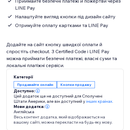
Приймайте безпечні платежі й пожертви через
LINE Pay
Налаштуйте вигляд кнопки під дизайн сайту
Отримуйте оплату картками та LINE Pay
Додайте на сайт кнопку швидкої оплати й
спростіть checkout. З Certified Code і LINE Pay
можна приймати безпечні платежі, власні суми та
локальні платіжні сервіси.
Категорії
Продавайте онлайн
Кнопки продажу
Доступно:
Цей додаток ще не доступний для Сполучені
Штати Америки,
але він доступний у
інших країнах.
Мови додатка:
Англійська
Весь контент додатка, який відображається на
вашому сайті, можна перекласти на будь-яку мову.