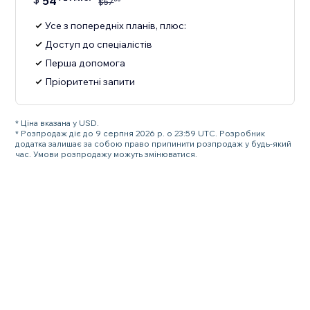
54
$
57
Усе з попередніх планів, плюс:
Доступ до спеціалістів
Перша допомога
Пріоритетні запити
* Ціна вказана у USD.
* Розпродаж діє до 9 серпня 2026 р. о 23:59 UTC. Розробник
додатка залишає за собою право припинити розпродаж у будь-який
час. Умови розпродажу можуть змінюватися.