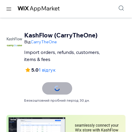
KashFlow (CarryTheOne)
Від
CarryTheOne
Import orders, refunds, customers,
items & fees
5.0
1 відгук
Безкоштовний пробний період 30 дн.