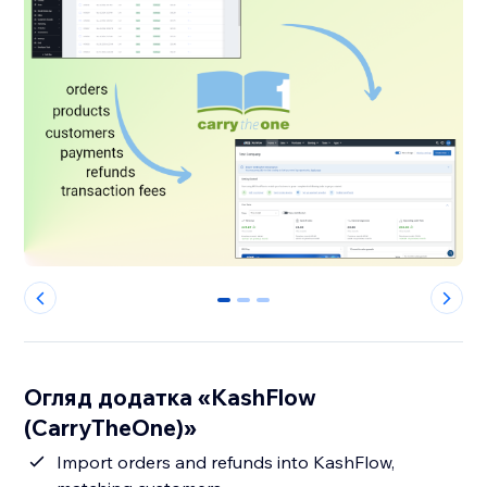
0
1
2
Огляд додатка «KashFlow
(CarryTheOne)»
Import orders and refunds into KashFlow,