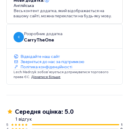
Мови додатка:
Англійська
Весь контент додатка, який відображається на
вашому сайті, можна перекласти на будь-яку мову.
Розробник додатка
C
CarryTheOne
Відвідайте наш сайт
Зверніться до нас за підтримкою
Політика конфіденційності
Lech Madrzyk зобов’язується дотримуватися торгового
права ЄС.
Дізнатися більше
Середня оцінка: 5.0
1 відгук
5
1
4
0