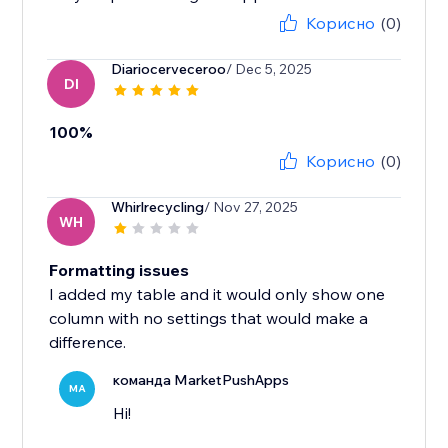
Корисно
(0)
Diariocerveceroo
/ Dec 5, 2025
DI
100%
Корисно
(0)
Whirlrecycling
/ Nov 27, 2025
WH
Formatting issues
I added my table and it would only show one
column with no settings that would make a
difference.
команда MarketPushApps
MA
Hi!