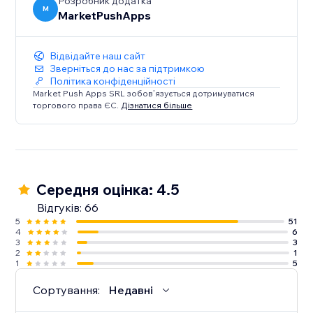
Розробник додатка
M
MarketPushApps
Відвідайте наш сайт
Зверніться до нас за підтримкою
Політика конфіденційності
Market Push Apps SRL зобов’язується дотримуватися
торгового права ЄС.
Дізнатися більше
Середня оцінка: 4.5
Відгуків: 66
5
51
4
6
3
3
2
1
1
5
Сортування:
Недавні