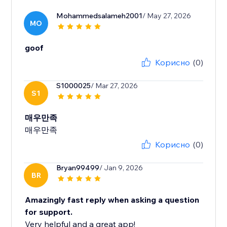
Mohammedsalameh2001
/ May 27, 2026
MO
goof
Корисно
(0)
S1000025
/ Mar 27, 2026
S1
매우만족
매우만족
Корисно
(0)
Bryan99499
/ Jan 9, 2026
BR
Amazingly fast reply when asking a question
for support.
Very helpful and a great app!