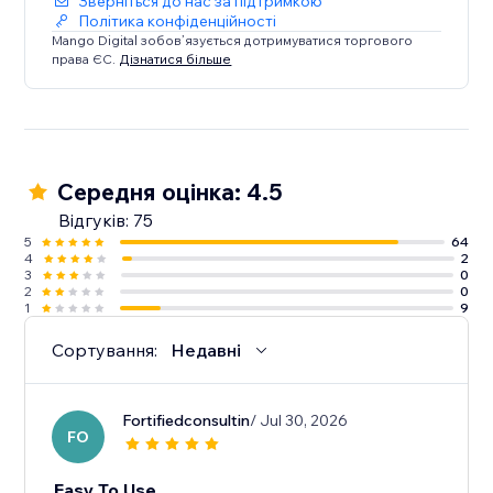
Зверніться до нас за підтримкою
Політика конфіденційності
Mango Digital зобов’язується дотримуватися торгового
права ЄС.
Дізнатися більше
Середня оцінка: 4.5
Відгуків: 75
5
64
4
2
3
0
2
0
1
9
Сортування:
Недавні
Fortifiedconsultin
/ Jul 30, 2026
FO
Easy To Use