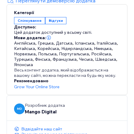
lightweight app that will not slow your pages down.
Переглянути демоверсію додатка
Категорії
Because people trust people. Show them who
Спілкування
Відгуки
already trusts you.
Доступно:
Цей додаток доступний у всьому світі.
Мови додатка:
Англійська
,
Грецька
,
Датська
,
Іспанська
,
Італійська
,
Китайська
,
Корейська
,
Нідерландська
,
Німецька
,
Норвезька
,
Польська
,
Португальська
,
Російська
,
Турецька
,
Фінська
,
Французька
,
Чеська
,
Шведська
,
Японська
Весь контент додатка, який відображається на
вашому сайті, можна перекласти на будь-яку мову.
Рекомендовано
Grow Your Online Store
Розробник додатка
MD
Mango Digital
Відвідайте наш сайт