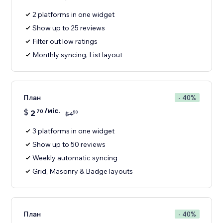
2 platforms in one widget
Show up to 25 reviews
Filter out low ratings
Monthly syncing, List layout
План
- 40%
/міс.
$
2
70
50
$
4
3 platforms in one widget
Show up to 50 reviews
Weekly automatic syncing
Grid, Masonry & Badge layouts
План
- 40%