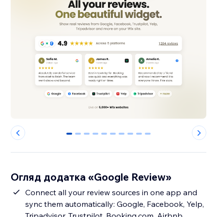
0
1
2
3
4
5
6
7
8
9
Огляд додатка «Google Review»
Connect all your review sources in one app and
sync them automatically: Google, Facebook, Yelp,
Tripadvisor, Trustpilot, Booking.com, Airbnb,