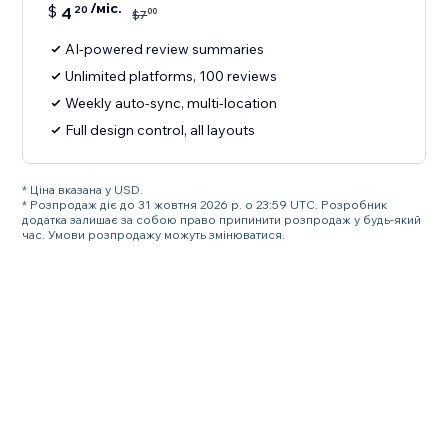
/міс.
$
4
20
00
$
7
AI-powered review summaries
Unlimited platforms, 100 reviews
Weekly auto-sync, multi-location
Full design control, all layouts
* Ціна вказана у USD.
* Розпродаж діє до 31 жовтня 2026 р. о 23:59 UTC. Розробник
додатка залишає за собою право припинити розпродаж у будь-який
час. Умови розпродажу можуть змінюватися.