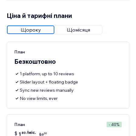
Ціна й тарифні плани
Щороку
Щомісяця
План
Безкоштовно
1 platform, up to 10 reviews
Slider layout + floating badge
Sync new reviews manually
No view limits, ever
План
- 40%
/міс.
$
1
80
00
$
3