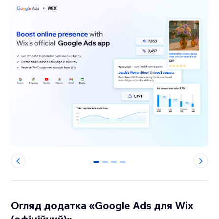
0
1
2
3
Огляд додатка «Google Ads для Wix