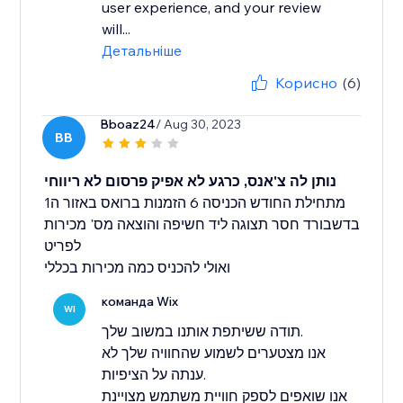
user experience, and your review
will...
Детальніше
Корисно
(6)
Bboaz24
/ Aug 30, 2023
BB
נותן לה צ'אנס, כרגע לא אפיק פרסום לא ריווחי
מתחילת החודש הכניסה 6 הזמנות ברואס באזור ה1
בדשבורד חסר תצוגה ליד חשיפה והוצאה מס' מכירות
לפריט
ואולי להכניס כמה מכירות בכללי
команда Wix
WI
תודה ששיתפת אותנו במשוב שלך.
אנו מצטערים לשמוע שהחוויה שלך לא
ענתה על הציפיות.
אנו שואפים לספק חוויית משתמש מצויינת