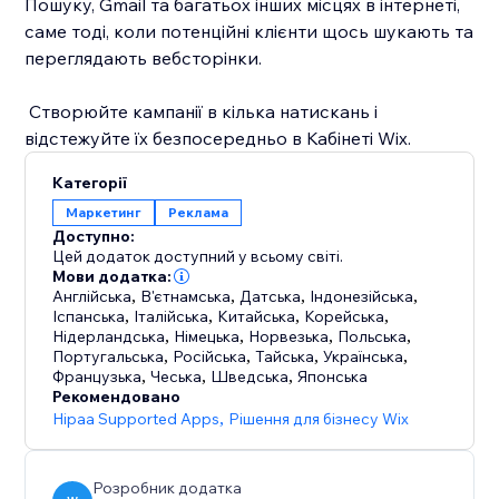
Пошуку, Gmail та багатьох інших місцях в інтернеті,
саме тоді, коли потенційні клієнти щось шукають та
переглядають вебсторінки.
​ Створюйте кампанії в кілька натискань і
відстежуйте їх безпосередньо в Кабінеті Wix.
Категорії
Маркетинг
Реклама
Доступно:
Цей додаток доступний у всьому світі.
Мови додатка:
Англійська
,
В'єтнамська
,
Датська
,
Індонезійська
,
Іспанська
,
Італійська
,
Китайська
,
Корейська
,
Нідерландська
,
Німецька
,
Норвезька
,
Польська
,
Португальська
,
Російська
,
Тайська
,
Українська
,
Французька
,
Чеська
,
Шведська
,
Японська
Рекомендовано
Hipaa Supported Apps
,
Рішення для бізнесу Wix
Розробник додатка