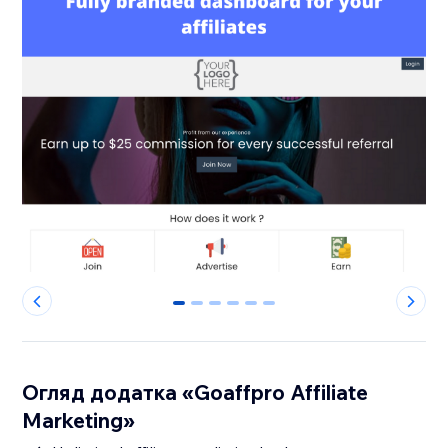
0
1
2
3
4
5
Огляд додатка «Goaffpro Affiliate
Marketing»