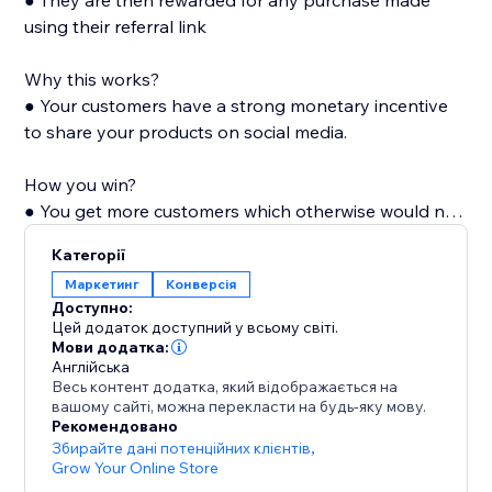
● They are then rewarded for any purchase made
using their referral link
Why this works?
● Your customers have a strong monetary incentive
to share your products on social media.
How you win?
● You get more customers which otherwise would not
have known of your products. Also with every shared
Категорії
link, your store's visibility and popularity increase,
Маркетинг
Конверсія
which in turn increases organic visits.
Доступно:
Цей додаток доступний у всьому світі.
Мови додатка:
Англійська
Весь контент додатка, який відображається на
вашому сайті, можна перекласти на будь-яку мову.
Рекомендовано
Збирайте дані потенційних клієнтів
,
Grow Your Online Store