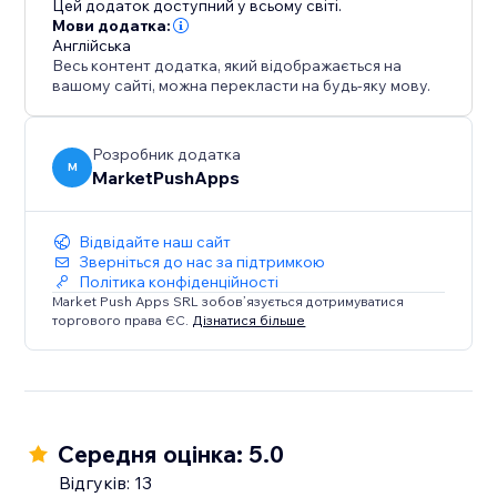
Цей додаток доступний у всьому світі.
conversions, and solidify your position as a trusted
Мови додатка:
Англійська
destination.
Весь контент додатка, який відображається на
вашому сайті, можна перекласти на будь-яку мову.
Розробник додатка
M
MarketPushApps
Відвідайте наш сайт
Зверніться до нас за підтримкою
Політика конфіденційності
Market Push Apps SRL зобов’язується дотримуватися
торгового права ЄС.
Дізнатися більше
Середня оцінка: 5.0
Відгуків: 13