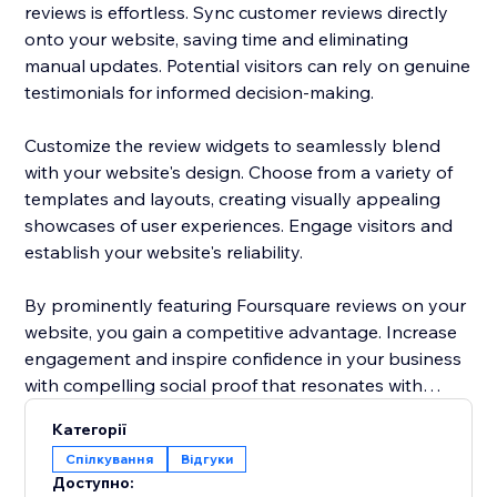
reviews is effortless. Sync customer reviews directly
onto your website, saving time and eliminating
manual updates. Potential visitors can rely on genuine
testimonials for informed decision-making.
Customize the review widgets to seamlessly blend
with your website's design. Choose from a variety of
templates and layouts, creating visually appealing
showcases of user experiences. Engage visitors and
establish your website's reliability.
By prominently featuring Foursquare reviews on your
website, you gain a competitive advantage. Increase
engagement and inspire confidence in your business
with compelling social proof that resonates with
potential customers.
Категорії
Спілкування
Відгуки
Elevate your website's reputation today with
Доступно:
Foursquare reviews to drive more traffic, boost