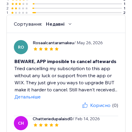
3
1
2
1
1
2
Сортування:
Недавні
Rosaalcantaramakeu
/ May 26, 2026
RO
BEWARE, APP imposible to cancel aftewards
Tried cancelling my subscription to this app
without any luck or support from the app or
WIX. They just give you ways to upgrade BUT
make it harder to cancel. Still haven't received...
Детальніше
Корисно
(0)
Chatteriedupalaisd0
/ Feb 14, 2026
CH